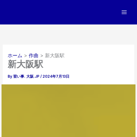
内
容
を
ス
キ
ッ
プ
ホーム
作曲
新大阪駅
新大阪駅
By
習い事. 大阪.JP
/
2024年7月13日