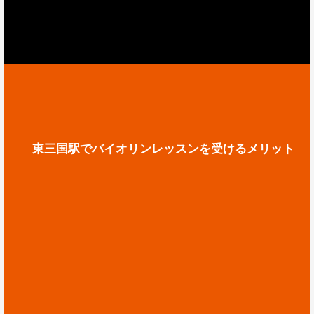
東三国駅でバイオリンレッスンを受けるメリット