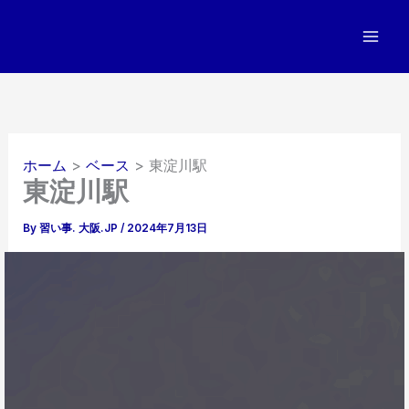
内
容
を
ス
キ
ッ
プ
ホーム
ベース
東淀川駅
東淀川駅
By
習い事. 大阪.JP
/
2024年7月13日