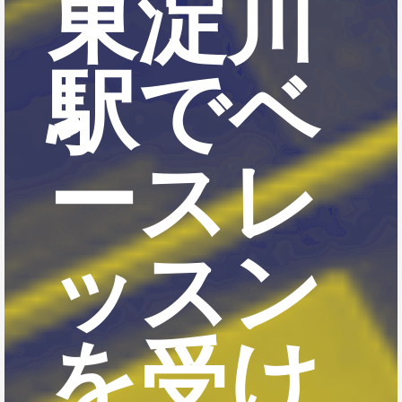
東淀川
駅でベ
ースレ
ッスン
を受け