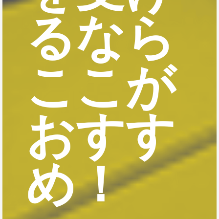
るなら
ここが
おすす
め！