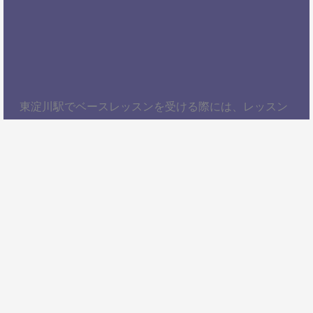
東淀川駅でベースレッスンを受ける際には、レッスン
内容、講師の質、アクセスの良さ、料金体系などを総
合的に考慮することが大切です。自分にぴったりのス
クールを見つけて、楽しくベースを学びましょう！以
上、東淀川駅でベースレッスンを受けるための情報を
お届けしました。ぜひ参考にして、自分に合ったベー
ススクールを見つけてください。