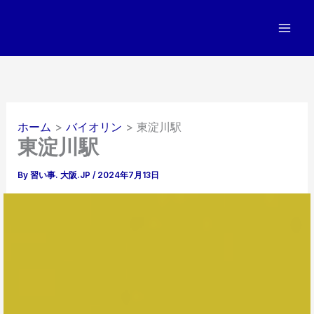
内
容
を
ス
キ
ッ
プ
ホーム
バイオリン
東淀川駅
東淀川駅
By
習い事. 大阪.JP
/
2024年7月13日