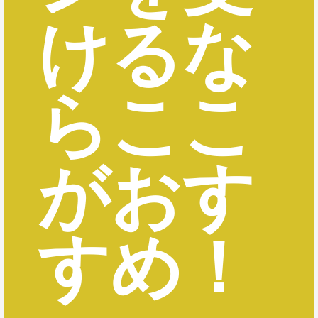
けるな
らここ
がおす
すめ！