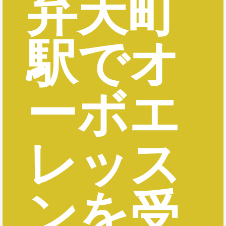
弁天町
駅でオ
ーボエ
レッス
ンを受