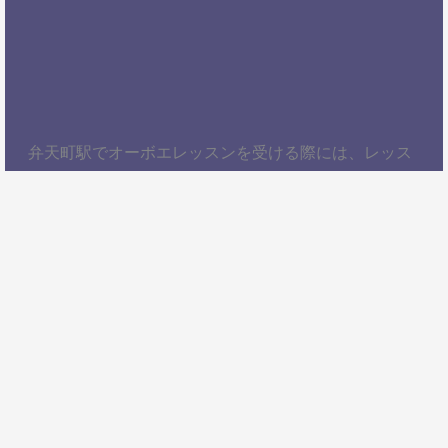
弁天町駅でオーボエレッスンを受ける際には、レッス
ン内容、講師の質、アクセスの良さ、料金体系などを
総合的に考慮することが大切です。自分にぴったりの
スクールを見つけて、楽しくオーボエを学びましょ
う！以上、弁天町駅でオーボエレッスンを受けるため
の情報をお届けしました。ぜひ参考にして、自分に合
ったオーボエスクールを見つけてください。