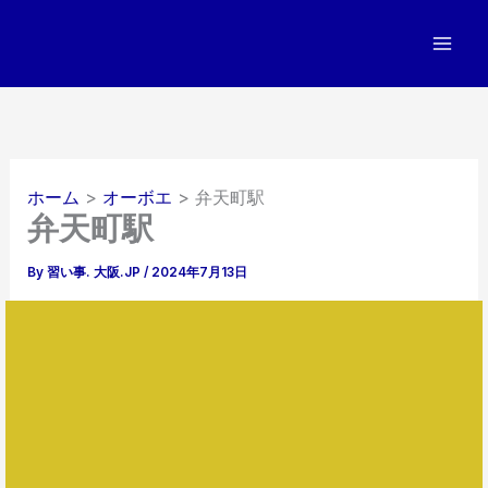
内
容
を
ス
キ
ッ
プ
ホーム
オーボエ
弁天町駅
弁天町駅
By
習い事. 大阪.JP
/
2024年7月13日