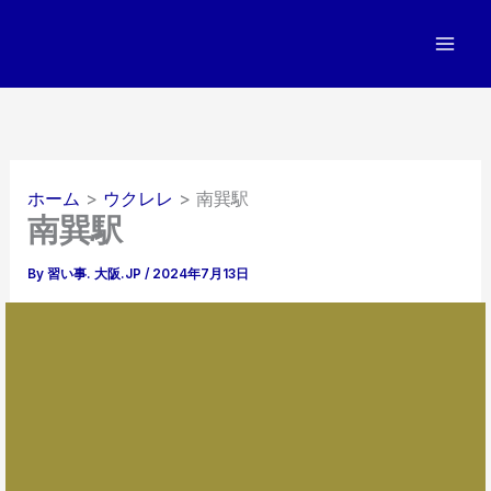
内
容
を
ス
キ
ッ
プ
ホーム
ウクレレ
南巽駅
南巽駅
By
習い事. 大阪.JP
/
2024年7月13日