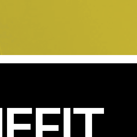
EFIT
.