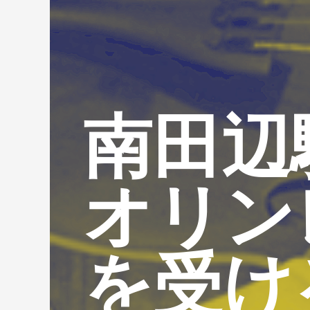
南田辺
オリン
を受け