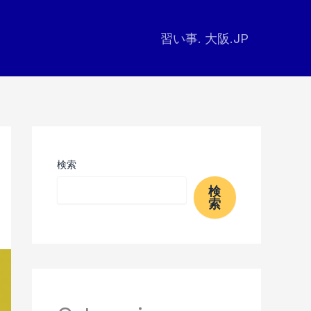
習い事. 大阪.JP
検索
検
索