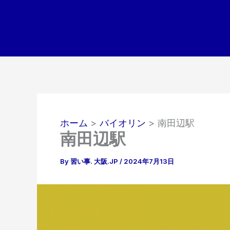
内
容
を
ス
キ
ッ
プ
ホーム
バイオリン
南田辺駅
南田辺駅
By
習い事. 大阪.JP
/
2024年7月13日