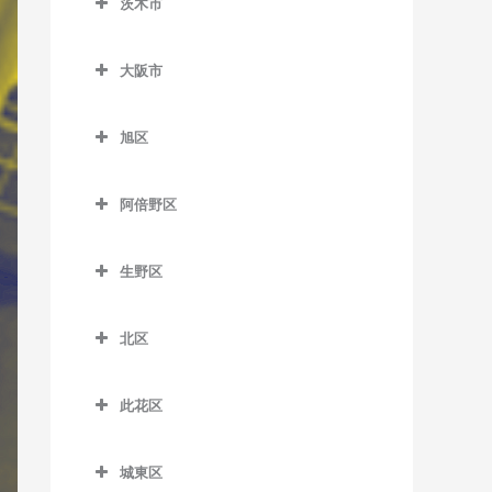
茨木市
泉佐野駅のバイオリン教室
北信太駅のバイオリン教室
松ノ浜駅のバイオリン教室
茨木市のバイオリン教室
井原里駅のバイオリン教室
信太山駅のバイオリン教室
大阪市
茨木駅のバイオリン教室
鶴原駅のバイオリン教室
大阪市のバイオリン教室
茨木市駅のバイオリン教室
旭区
長滝駅のバイオリン教室
宇野辺駅のバイオリン教室
旭区のバイオリン教室
羽倉崎駅のバイオリン教室
阿倍野区
彩都西駅のバイオリン教室
清水駅のバイオリン教室
東佐野駅のバイオリン教室
阿倍野区のバイオリン教室
沢良宜駅のバイオリン教室
城北公園通駅のバイオリン
生野区
日根野駅のバイオリン教室
阿倍野駅のバイオリン教室
教室
総持寺駅のバイオリン教室
生野区のバイオリン教室
りんくうタウン駅のバイオ
阿倍野停留場のバイオリン
新森古市駅のバイオリン教
北区
豊川駅のバイオリン教室
南田辺駅のバイオリン教室
リン教室
教室
室
北区のバイオリン教室
阪大病院前駅のバイオリン
今里駅のバイオリン教室
大阪阿部野橋駅のバイオリ
関目高殿駅のバイオリン教
此花区
梅田駅のバイオリン教室
教室
ン教室
室
北巽駅のバイオリン教室
此花区のバイオリン教室
扇町駅のバイオリン教室
南茨木駅のバイオリン教室
北畠停留場のバイオリン教
城東区
千林駅のバイオリン教室
小路駅のバイオリン教室
安治川口駅のバイオリン教