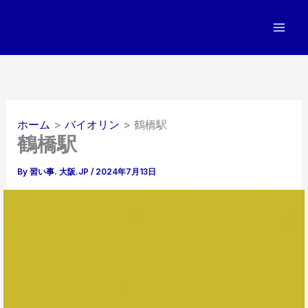
内
容
を
ス
キ
ッ
プ
ホーム
バイオリン
鶴橋駅
鶴橋駅
By
習い事. 大阪.JP
/
2024年7月13日