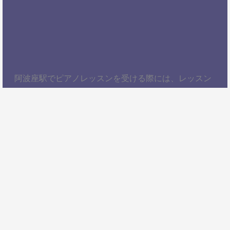
阿波座駅でピアノレッスンを受ける際には、レッスン
内容、講師の質、アクセスの良さ、料金体系などを総
合的に考慮することが大切です。自分にぴったりのス
クールを見つけて、楽しくピアノを学びましょう！以
上、阿波座駅でピアノレッスンを受けるための情報を
お届けしました。ぜひ参考にして、自分に合ったピア
ノスクールを見つけてください。