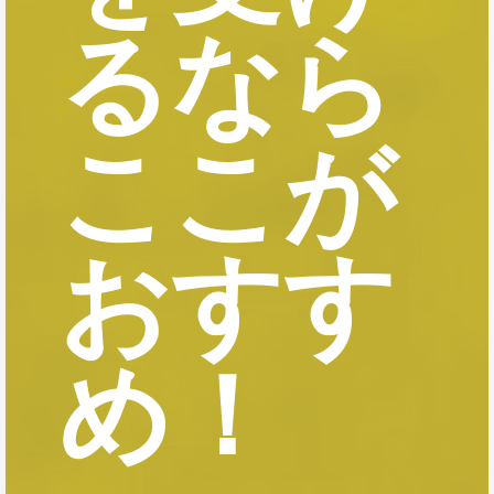
るなら
ここが
おすす
め！