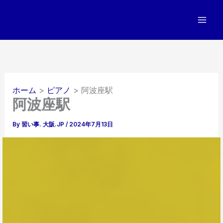
内
容
を
ス
キ
ッ
プ
ホーム
ピアノ
阿波座駅
阿波座駅
By
習い事. 大阪.JP
/
2024年7月13日