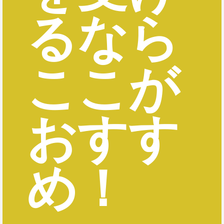
るなら
ここが
おすす
め！