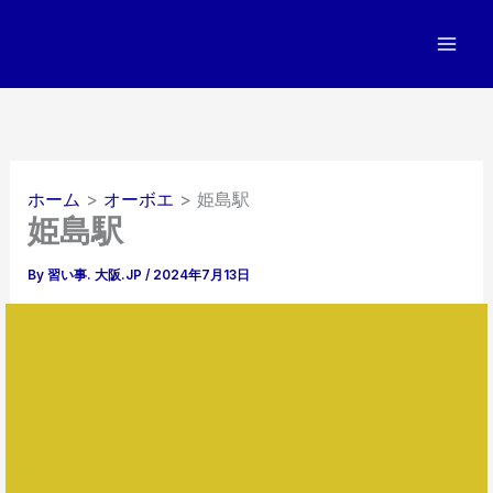
内
容
を
ス
キ
ッ
プ
ホーム
オーボエ
姫島駅
姫島駅
By
習い事. 大阪.JP
/
2024年7月13日