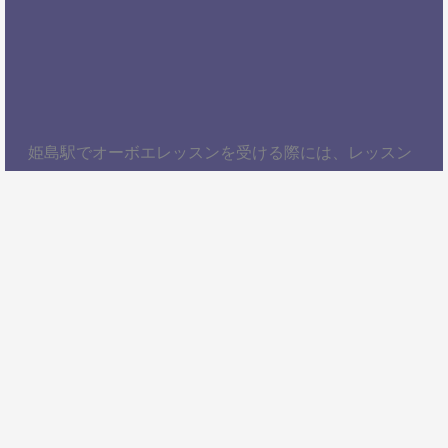
姫島駅でオーボエレッスンを受ける際には、レッスン
内容、講師の質、アクセスの良さ、料金体系などを総
合的に考慮することが大切です。自分にぴったりのス
クールを見つけて、楽しくオーボエを学びましょう！
以上、姫島駅でオーボエレッスンを受けるための情報
をお届けしました。ぜひ参考にして、自分に合ったオ
ーボエスクールを見つけてください。