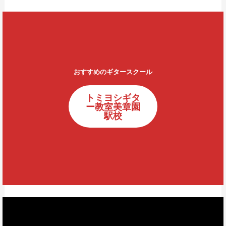
おすすめのギタースクール
トミヨシギタ
ー教室美章園
駅校