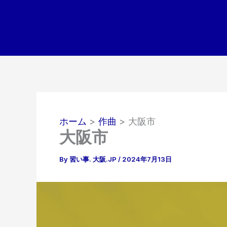
内
容
を
ス
キ
ッ
プ
ホーム
作曲
大阪市
大阪市
By
習い事. 大阪.JP
/
2024年7月13日