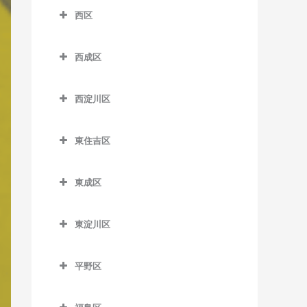
南港口駅の作曲教室
沢ノ町駅の作曲教室
四天王寺前夕陽ケ丘駅の作
西区
芦原町駅の作曲教室
西梅田駅の作曲教室
近鉄日本橋駅の作曲教室
曲教室
南港東駅の作曲教室
杉本町駅の作曲教室
西区の作曲教室
芦原橋駅の作曲教室
東梅田駅の作曲教室
堺筋本町駅の作曲教室
谷町九丁目駅の作曲教室
平林駅の作曲教室
西成区
住吉停留場の作曲教室
阿波座駅の作曲教室
今宮駅の作曲教室
西成区の作曲教室
南森町駅の作曲教室
心斎橋駅の作曲教室
玉造駅の作曲教室
フェリーターミナル駅の作
住吉大社駅の作曲教室
九条駅の作曲教室
西淀川区
曲教室
今宮戎駅の作曲教室
今池停留場の作曲教室
渡辺橋駅の作曲教室
谷町四丁目駅の作曲教室
鶴橋駅の作曲教室
住吉鳥居前停留場の作曲教
ドーム前駅の作曲教室
西淀川区の作曲教室
ポートタウン西駅の作曲教
恵美須町駅の作曲教室
今船停留場の作曲教室
室
谷町六丁目駅の作曲教室
寺田町駅の作曲教室
東住吉区
ドーム前千代崎駅の作曲教
千船駅の作曲教室
室
恵美須町停留場の作曲教室
岸里駅の作曲教室
東住吉区の作曲教室
住吉東駅の作曲教室
天満橋駅の作曲教室
天王寺駅の作曲教室
室
出来島駅の作曲教室
ポートタウン東駅の作曲教
東成区
桜川駅の作曲教室
岸里玉出駅の作曲教室
今川駅の作曲教室
帝塚山駅の作曲教室
長堀橋駅の作曲教室
桃谷駅の作曲教室
西大橋駅の作曲教室
室
姫島駅の作曲教室
東成区の作曲教室
汐見橋駅の作曲教室
北天下茶屋停留場の作曲教
北田辺駅の作曲教室
帝塚山三丁目停留場の作曲
難波駅の作曲教室
西長堀駅の作曲教室
細井川停留場の作曲教室
東淀川区
福駅の作曲教室
今里駅の作曲教室
室
教室
新今宮駅の作曲教室
駒川中野駅の作曲教室
東淀川区の作曲教室
日本橋駅の作曲教室
肥後橋駅の作曲教室
御幣島駅の作曲教室
新深江駅の作曲教室
木津川駅の作曲教室
帝塚山四丁目停留場の作曲
平野区
大国町駅の作曲教室
田辺駅の作曲教室
相川駅の作曲教室
本町駅の作曲教室
四ツ橋駅の作曲教室
教室
深江橋駅の作曲教室
平野区の作曲教室
聖天坂停留場の作曲教室
JR難波駅の作曲教室
東部市場前駅の作曲教室
淡路駅の作曲教室
松屋町駅の作曲教室