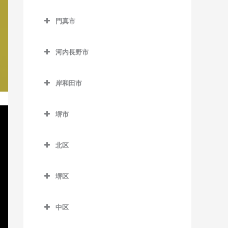
西中島南方駅の作曲教室
貝塚駅の作曲教室
交野市の作曲教室
大阪教育大前駅の作曲教室
門真市
東三国駅の作曲教室
貝塚市役所前駅の作曲教室
交野市駅の作曲教室
柏原駅の作曲教室
門真市の作曲教室
東淀川駅の作曲教室
近義の里駅の作曲教室
河内磐船駅の作曲教室
河内長野市
柏原南口駅の作曲教室
大和田駅の作曲教室
三国駅の作曲教室
清児駅の作曲教室
河内森駅の作曲教室
河内長野市の作曲教室
堅下駅の作曲教室
門真市駅の作曲教室
岸和田市
南方駅の作曲教室
名越駅の作曲教室
私市駅の作曲教室
天見駅の作曲教室
河内堅上駅の作曲教室
門真南駅の作曲教室
岸和田市の作曲教室
二色浜駅の作曲教室
郡津駅の作曲教室
河内長野駅の作曲教室
堺市
河内国分駅の作曲教室
西三荘駅の作曲教室
和泉大宮駅の作曲教室
東貝塚駅の作曲教室
星田駅の作曲教室
汐ノ宮駅の作曲教室
堺市の作曲教室
高井田駅の作曲教室
古川橋駅の作曲教室
岸和田駅の作曲教室
北区
三ヶ山口駅の作曲教室
千早口駅の作曲教室
法善寺駅の作曲教室
久米田駅の作曲教室
北区の作曲教室
水間観音駅の作曲教室
千代田駅の作曲教室
堺区
下松駅の作曲教室
北花田駅の作曲教室
三ツ松駅の作曲教室
美加の台駅の作曲教室
堺区の作曲教室
蛸地蔵駅の作曲教室
白鷺駅の作曲教室
中区
森駅の作曲教室
三日市町駅の作曲教室
浅香駅の作曲教室
春木駅の作曲教室
新金岡駅の作曲教室
中区の作曲教室