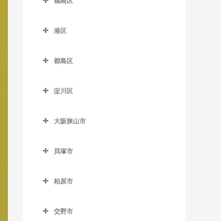
福島区
長居駅の作曲教室
緑橋駅の作曲教室
加美駅の作曲教室
新今宮駅の作曲教室
針中野駅の作曲教室
井高野駅の作曲教室
福島区の作曲教室
森ノ宮駅の作曲教室
東粉浜停留場の作曲教室
喜連瓜破駅の作曲教室
塚西停留場の作曲教室
港区
矢田駅の作曲教室
上新庄駅の作曲教室
海老江駅の作曲教室
淀屋橋駅の作曲教室
新加美駅の作曲教室
港区の作曲教室
津守駅の作曲教室
柴島駅の作曲教室
新福島駅の作曲教室
都島区
出戸駅の作曲教室
朝潮橋駅の作曲教室
天下茶屋駅の作曲教室
下新庄駅の作曲教室
玉川駅の作曲教室
都島区の作曲教室
長原駅の作曲教室
大阪港駅の作曲教室
天神ノ森停留場の作曲教室
淀川区
瑞光四丁目駅の作曲教室
野田駅の作曲教室
大阪城北詰駅の作曲教室
平野駅の作曲教室
弁天町駅の作曲教室
淀川区の作曲教室
動物園前駅の作曲教室
崇禅寺駅の作曲教室
野田阪神駅の作曲教室
京橋駅の作曲教室
大阪狭山市
加島駅の作曲教室
西天下茶屋駅の作曲教室
だいどう豊里駅の作曲教室
福島駅の作曲教室
桜ノ宮駅の作曲教室
大阪狭山市の作曲教室
神崎川駅の作曲教室
萩ノ茶屋駅の作曲教室
貝塚市
JR淡路駅の作曲教室
淀川駅の作曲教室
野江内代駅の作曲教室
大阪狭山市駅の作曲教室
十三駅の作曲教室
貝塚市の作曲教室
花園町駅の作曲教室
都島駅の作曲教室
金剛駅の作曲教室
柏原市
新大阪駅の作曲教室
石才駅の作曲教室
東玉出停留場の作曲教室
狭山駅の作曲教室
柏原市の作曲教室
塚本駅の作曲教室
和泉橋本駅の作曲教室
松田町停留場の作曲教室
交野市
安堂駅の作曲教室