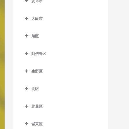
茨木市
信太山駅の作曲教室
泉佐野駅の作曲教室
松ノ浜駅の作曲教室
茨木市の作曲教室
井原里駅の作曲教室
大阪市
茨木駅の作曲教室
鶴原駅の作曲教室
大阪市の作曲教室
茨木市駅の作曲教室
旭区
長滝駅の作曲教室
宇野辺駅の作曲教室
旭区の作曲教室
羽倉崎駅の作曲教室
阿倍野区
彩都西駅の作曲教室
清水駅の作曲教室
東佐野駅の作曲教室
阿倍野区の作曲教室
沢良宜駅の作曲教室
城北公園通駅の作曲教室
生野区
日根野駅の作曲教室
阿倍野駅の作曲教室
総持寺駅の作曲教室
新森古市駅の作曲教室
生野区の作曲教室
りんくうタウン駅の作曲教
阿倍野停留場の作曲教室
北区
豊川駅の作曲教室
関目高殿駅の作曲教室
南田辺駅の作曲教室
室
大阪阿部野橋駅の作曲教室
北区の作曲教室
阪大病院前駅の作曲教室
千林駅の作曲教室
今里駅の作曲教室
此花区
北畠停留場の作曲教室
梅田駅の作曲教室
南茨木駅の作曲教室
千林大宮駅の作曲教室
北巽駅の作曲教室
此花区の作曲教室
河堀口駅の作曲教室
扇町駅の作曲教室
城東区
JR総持寺駅の作曲教室
太子橋今市駅の作曲教室
小路駅の作曲教室
安治川口駅の作曲教室