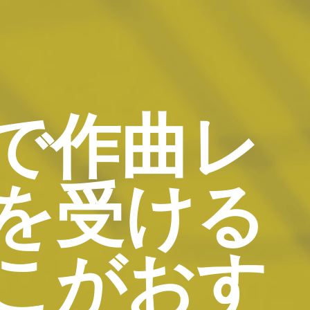
で作曲レ
を受ける
こがおす