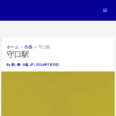
内
容
を
ス
キ
ッ
プ
ホーム
作曲
守口駅
守口駅
By
習い事. 大阪.JP
/
2024年7月13日