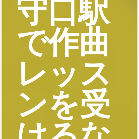
守口駅
で作曲
レッス
ンを受
けるな