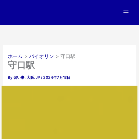
内
容
を
ス
キ
ッ
プ
ホーム
バイオリン
守口駅
守口駅
By
習い事. 大阪.JP
/
2024年7月13日