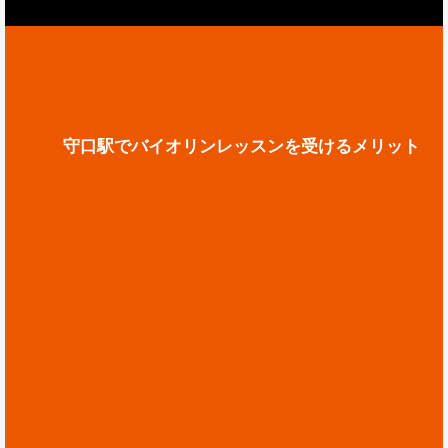
守口駅でバイオリンレッスンを受けるメリット