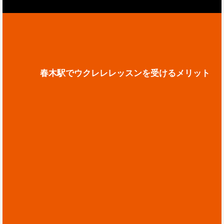
春木駅でウクレレレッスンを受けるメリット