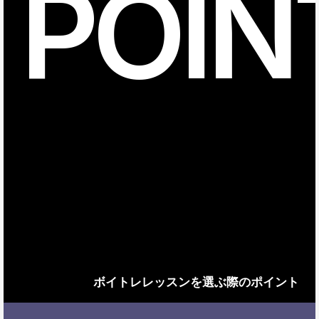
POIN
ボイトレレッスンを選ぶ際のポイント