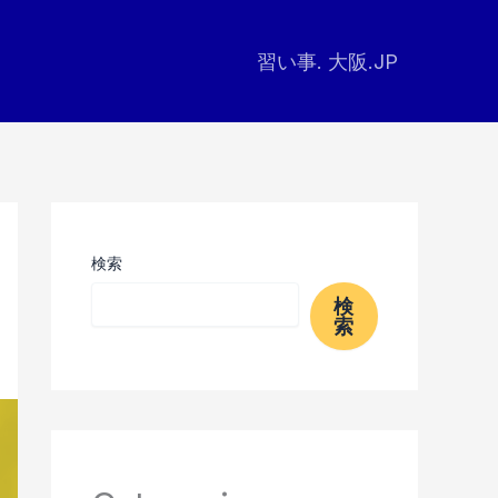
習い事. 大阪.JP
検索
検
索