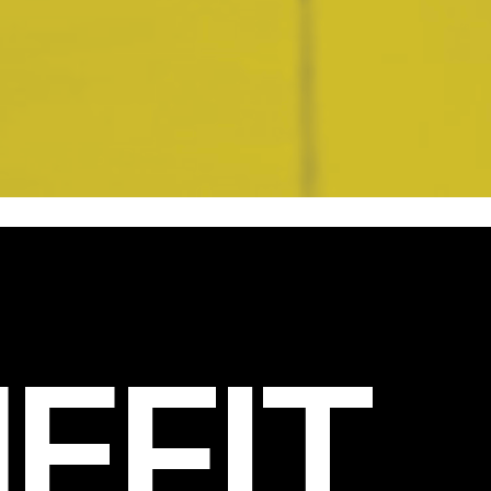
EFIT
.