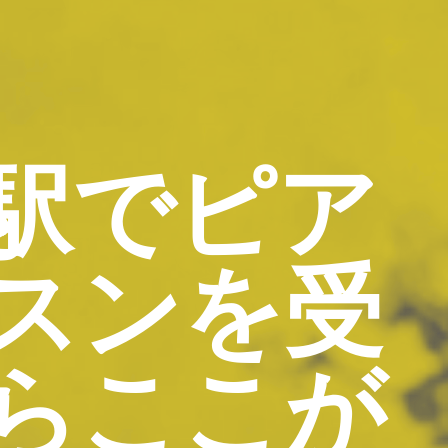
駅でピア
スンを受
らここが