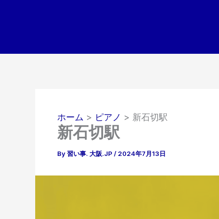
内
容
を
ス
キ
ッ
プ
ホーム
ピアノ
新石切駅
新石切駅
By
習い事. 大阪.JP
/
2024年7月13日