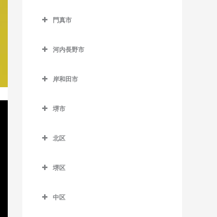
松田町停留場のピアノ教室
西中島南方駅のピアノ教室
貝塚駅のピアノ教室
交野市のピアノ教室
大阪教育大前駅のピアノ教
門真市
東三国駅のピアノ教室
貝塚市役所前駅のピアノ教
交野市駅のピアノ教室
室
門真市のピアノ教室
室
東淀川駅のピアノ教室
河内磐船駅のピアノ教室
柏原駅のピアノ教室
河内長野市
大和田駅のピアノ教室
近義の里駅のピアノ教室
三国駅のピアノ教室
河内森駅のピアノ教室
河内長野市のピアノ教室
柏原南口駅のピアノ教室
門真市駅のピアノ教室
清児駅のピアノ教室
岸和田市
南方駅のピアノ教室
私市駅のピアノ教室
天見駅のピアノ教室
堅下駅のピアノ教室
門真南駅のピアノ教室
岸和田市のピアノ教室
名越駅のピアノ教室
郡津駅のピアノ教室
河内長野駅のピアノ教室
河内堅上駅のピアノ教室
堺市
西三荘駅のピアノ教室
和泉大宮駅のピアノ教室
二色浜駅のピアノ教室
星田駅のピアノ教室
汐ノ宮駅のピアノ教室
堺市のピアノ教室
河内国分駅のピアノ教室
古川橋駅のピアノ教室
岸和田駅のピアノ教室
東貝塚駅のピアノ教室
北区
千早口駅のピアノ教室
高井田駅のピアノ教室
久米田駅のピアノ教室
北区のピアノ教室
三ヶ山口駅のピアノ教室
千代田駅のピアノ教室
法善寺駅のピアノ教室
堺区
下松駅のピアノ教室
北花田駅のピアノ教室
水間観音駅のピアノ教室
美加の台駅のピアノ教室
堺区のピアノ教室
蛸地蔵駅のピアノ教室
白鷺駅のピアノ教室
三ツ松駅のピアノ教室
中区
三日市町駅のピアノ教室
浅香駅のピアノ教室
春木駅のピアノ教室
新金岡駅のピアノ教室
中区のピアノ教室
森駅のピアノ教室