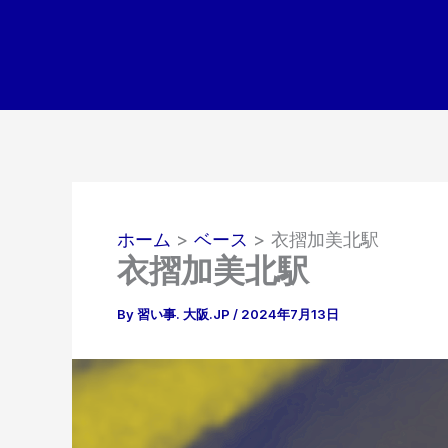
内
容
を
ス
キ
ッ
プ
ホーム
ベース
衣摺加美北駅
衣摺加美北駅
By
習い事. 大阪.JP
/
2024年7月13日