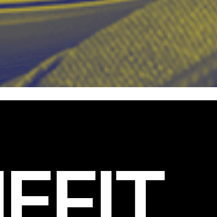
EFIT
.