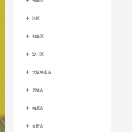
福島区
緑橋駅のベース教室
加美駅のベース教室
JR難波駅のベース教室
新今宮駅のベース教室
針中野駅のベース教室
井高野駅のベース教室
福島区のベース教室
長居駅のベース教室
森ノ宮駅のベース教室
喜連瓜破駅のベース教室
塚西停留場のベース教室
港区
矢田駅のベース教室
上新庄駅のベース教室
海老江駅のベース教室
東粉浜停留場のベース教室
淀屋橋駅のベース教室
新加美駅のベース教室
港区のベース教室
津守駅のベース教室
柴島駅のベース教室
新福島駅のベース教室
都島区
出戸駅のベース教室
朝潮橋駅のベース教室
天下茶屋駅のベース教室
下新庄駅のベース教室
玉川駅のベース教室
都島区のベース教室
長原駅のベース教室
大阪港駅のベース教室
天神ノ森停留場のベース教
淀川区
瑞光四丁目駅のベース教室
野田駅のベース教室
大阪城北詰駅のベース教室
室
平野駅のベース教室
弁天町駅のベース教室
淀川区のベース教室
崇禅寺駅のベース教室
野田阪神駅のベース教室
京橋駅のベース教室
動物園前駅のベース教室
大阪狭山市
加島駅のベース教室
だいどう豊里駅のベース教
福島駅のベース教室
桜ノ宮駅のベース教室
大阪狭山市のベース教室
西天下茶屋駅のベース教室
神崎川駅のベース教室
室
貝塚市
淀川駅のベース教室
野江内代駅のベース教室
大阪狭山市駅のベース教室
萩ノ茶屋駅のベース教室
十三駅のベース教室
貝塚市のベース教室
JR淡路駅のベース教室
都島駅のベース教室
金剛駅のベース教室
花園町駅のベース教室
柏原市
新大阪駅のベース教室
石才駅のベース教室
狭山駅のベース教室
柏原市のベース教室
東玉出停留場のベース教室
塚本駅のベース教室
和泉橋本駅のベース教室
交野市
安堂駅のベース教室