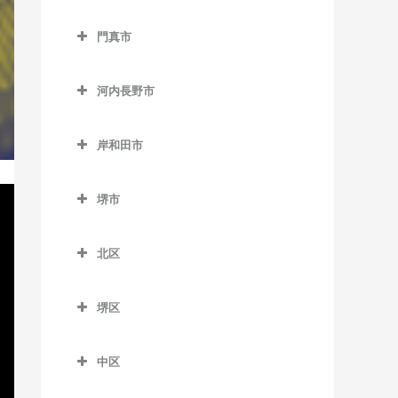
松田町停留場のベース教室
西中島南方駅のベース教室
貝塚駅のベース教室
交野市のベース教室
大阪教育大前駅のベース教
門真市
東三国駅のベース教室
貝塚市役所前駅のベース教
交野市駅のベース教室
室
門真市のベース教室
室
東淀川駅のベース教室
河内磐船駅のベース教室
柏原駅のベース教室
河内長野市
大和田駅のベース教室
近義の里駅のベース教室
三国駅のベース教室
河内森駅のベース教室
河内長野市のベース教室
柏原南口駅のベース教室
門真市駅のベース教室
清児駅のベース教室
岸和田市
南方駅のベース教室
私市駅のベース教室
天見駅のベース教室
堅下駅のベース教室
門真南駅のベース教室
岸和田市のベース教室
名越駅のベース教室
郡津駅のベース教室
河内長野駅のベース教室
河内堅上駅のベース教室
堺市
西三荘駅のベース教室
和泉大宮駅のベース教室
二色浜駅のベース教室
星田駅のベース教室
汐ノ宮駅のベース教室
堺市のベース教室
河内国分駅のベース教室
古川橋駅のベース教室
岸和田駅のベース教室
東貝塚駅のベース教室
北区
千早口駅のベース教室
高井田駅のベース教室
久米田駅のベース教室
北区のベース教室
三ヶ山口駅のベース教室
千代田駅のベース教室
法善寺駅のベース教室
堺区
下松駅のベース教室
北花田駅のベース教室
水間観音駅のベース教室
美加の台駅のベース教室
堺区のベース教室
蛸地蔵駅のベース教室
白鷺駅のベース教室
三ツ松駅のベース教室
中区
三日市町駅のベース教室
浅香駅のベース教室
春木駅のベース教室
新金岡駅のベース教室
中区のベース教室
森駅のベース教室