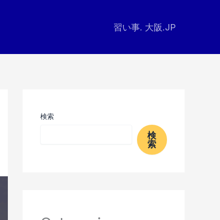
習い事. 大阪.JP
検索
検
索