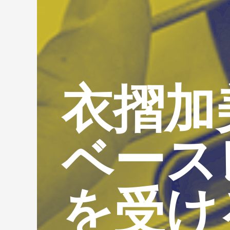
衣摺加
ベース
を受け