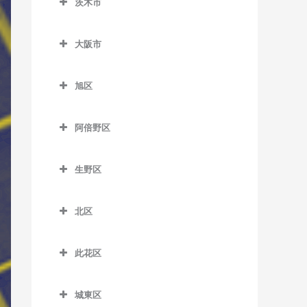
茨木市
信太山駅のベース教室
泉佐野駅のベース教室
松ノ浜駅のベース教室
茨木市のベース教室
井原里駅のベース教室
大阪市
茨木駅のベース教室
鶴原駅のベース教室
大阪市のベース教室
茨木市駅のベース教室
旭区
長滝駅のベース教室
宇野辺駅のベース教室
旭区のベース教室
羽倉崎駅のベース教室
阿倍野区
彩都西駅のベース教室
清水駅のベース教室
東佐野駅のベース教室
阿倍野区のベース教室
沢良宜駅のベース教室
城北公園通駅のベース教室
生野区
日根野駅のベース教室
阿倍野駅のベース教室
総持寺駅のベース教室
新森古市駅のベース教室
生野区のベース教室
りんくうタウン駅のベース
阿倍野停留場のベース教室
北区
豊川駅のベース教室
関目高殿駅のベース教室
南田辺駅のベース教室
教室
大阪阿部野橋駅のベース教
北区のベース教室
阪大病院前駅のベース教室
千林駅のベース教室
今里駅のベース教室
室
此花区
梅田駅のベース教室
南茨木駅のベース教室
千林大宮駅のベース教室
北巽駅のベース教室
此花区のベース教室
北畠停留場のベース教室
扇町駅のベース教室
城東区
JR総持寺駅のベース教室
太子橋今市駅のベース教室
小路駅のベース教室
安治川口駅のベース教室
河堀口駅のベース教室