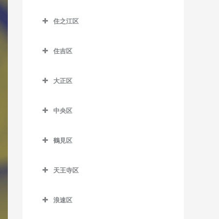
昭和町駅のDTM教室
大江橋駅のDTM教室
城東区のDTM教室
森小路駅のDTM教室
鶴橋駅のDTM教室
桜島駅のDTM教室
住之江区
鶴ケ丘駅のDTM教室
大阪駅のDTM教室
今福鶴見駅のDTM教室
南巽駅のDTM教室
千鳥橋駅のDTM教室
住之江区のDTM教室
天王寺駅のDTM教室
大阪梅田駅のDTM教室
蒲生四丁目駅のDTM教室
住吉区
伝法駅のDTM教室
北加賀屋駅のDTM教室
天王寺駅前停留場のDTM教
大阪天満宮駅のDTM教室
鴫野駅のDTM教室
住吉区のDTM教室
西九条駅のDTM教室
コスモスクエア駅のDTM教
室
大正区
北新地駅のDTM教室
関目駅のDTM教室
我孫子駅のDTM教室
室
ユニバーサルシティ駅の
大正区のDTM教室
西田辺駅のDTM教室
天神橋筋六丁目駅のDTM教
関目成育駅のDTM教室
我孫子町駅のDTM教室
DTM教室
住ノ江駅のDTM教室
中央区
大正駅のDTM教室
東天下茶屋停留場のDTM教
室
野江駅のDTM教室
我孫子前駅のDTM教室
中央区のDTM教室
夢洲駅のDTM教室
住之江公園駅のDTM教室
室
天満駅のDTM教室
鶴見区
JR野江駅のDTM教室
我孫子道停留場のDTM教室
大阪城公園駅のDTM教室
玉出駅のDTM教室
美章園駅のDTM教室
鶴見区のDTM教室
中崎町駅のDTM教室
安立町停留場のDTM教室
大阪難波駅のDTM教室
トレードセンター前駅の
姫松停留場のDTM教室
天王寺区
鶴見緑地駅のDTM教室
中津駅のDTM教室
DTM教室
神ノ木停留場のDTM教室
大阪ビジネスパーク駅の
天王寺区のDTM教室
文の里駅のDTM教室
放出駅のDTM教室
中之島駅のDTM教室
DTM教室
中ふ頭駅のDTM教室
浪速区
粉浜駅のDTM教室
大阪上本町駅のDTM教室
松虫停留場のDTM教室
横堤駅のDTM教室
浪速区のDTM教室
なにわ橋駅のDTM教室
北浜駅のDTM教室