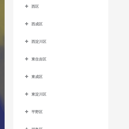
南港口駅のDTM教室
沢ノ町駅のDTM教室
四天王寺前夕陽ケ丘駅の
西区
芦原町駅のDTM教室
西梅田駅のDTM教室
近鉄日本橋駅のDTM教室
DTM教室
南港東駅のDTM教室
杉本町駅のDTM教室
西区のDTM教室
芦原橋駅のDTM教室
東梅田駅のDTM教室
堺筋本町駅のDTM教室
谷町九丁目駅のDTM教室
平林駅のDTM教室
西成区
住吉停留場のDTM教室
阿波座駅のDTM教室
今宮駅のDTM教室
西成区のDTM教室
南森町駅のDTM教室
心斎橋駅のDTM教室
玉造駅のDTM教室
フェリーターミナル駅の
住吉大社駅のDTM教室
九条駅のDTM教室
西淀川区
DTM教室
今宮戎駅のDTM教室
今池停留場のDTM教室
渡辺橋駅のDTM教室
谷町四丁目駅のDTM教室
鶴橋駅のDTM教室
住吉鳥居前停留場のDTM教
ドーム前駅のDTM教室
西淀川区のDTM教室
ポートタウン西駅のDTM教
恵美須町駅のDTM教室
今船停留場のDTM教室
室
谷町六丁目駅のDTM教室
寺田町駅のDTM教室
東住吉区
ドーム前千代崎駅のDTM教
千船駅のDTM教室
室
恵美須町停留場のDTM教室
岸里駅のDTM教室
東住吉区のDTM教室
住吉東駅のDTM教室
天満橋駅のDTM教室
天王寺駅のDTM教室
室
出来島駅のDTM教室
ポートタウン東駅のDTM教
東成区
桜川駅のDTM教室
岸里玉出駅のDTM教室
今川駅のDTM教室
帝塚山駅のDTM教室
長堀橋駅のDTM教室
桃谷駅のDTM教室
西大橋駅のDTM教室
室
姫島駅のDTM教室
東成区のDTM教室
汐見橋駅のDTM教室
北天下茶屋停留場のDTM教
北田辺駅のDTM教室
帝塚山三丁目停留場のDTM
難波駅のDTM教室
西長堀駅のDTM教室
細井川停留場のDTM教室
東淀川区
福駅のDTM教室
今里駅のDTM教室
室
教室
新今宮駅のDTM教室
駒川中野駅のDTM教室
東淀川区のDTM教室
日本橋駅のDTM教室
肥後橋駅のDTM教室
御幣島駅のDTM教室
新深江駅のDTM教室
木津川駅のDTM教室
帝塚山四丁目停留場のDTM
平野区
大国町駅のDTM教室
田辺駅のDTM教室
相川駅のDTM教室
本町駅のDTM教室
四ツ橋駅のDTM教室
教室
深江橋駅のDTM教室
平野区のDTM教室
聖天坂停留場のDTM教室
JR難波駅のDTM教室
東部市場前駅のDTM教室
淡路駅のDTM教室
松屋町駅のDTM教室