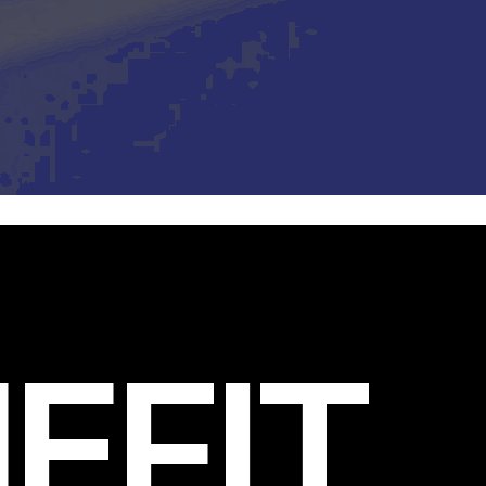
EFIT
.