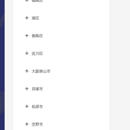
福島区
長居駅のDTM教室
緑橋駅のDTM教室
加美駅のDTM教室
新今宮駅のDTM教室
針中野駅のDTM教室
井高野駅のDTM教室
福島区のDTM教室
森ノ宮駅のDTM教室
東粉浜停留場のDTM教室
喜連瓜破駅のDTM教室
塚西停留場のDTM教室
港区
矢田駅のDTM教室
上新庄駅のDTM教室
海老江駅のDTM教室
淀屋橋駅のDTM教室
新加美駅のDTM教室
港区のDTM教室
津守駅のDTM教室
柴島駅のDTM教室
新福島駅のDTM教室
都島区
出戸駅のDTM教室
朝潮橋駅のDTM教室
天下茶屋駅のDTM教室
下新庄駅のDTM教室
玉川駅のDTM教室
都島区のDTM教室
長原駅のDTM教室
大阪港駅のDTM教室
天神ノ森停留場のDTM教室
淀川区
瑞光四丁目駅のDTM教室
野田駅のDTM教室
大阪城北詰駅のDTM教室
平野駅のDTM教室
弁天町駅のDTM教室
淀川区のDTM教室
動物園前駅のDTM教室
崇禅寺駅のDTM教室
野田阪神駅のDTM教室
京橋駅のDTM教室
大阪狭山市
加島駅のDTM教室
西天下茶屋駅のDTM教室
だいどう豊里駅のDTM教室
福島駅のDTM教室
桜ノ宮駅のDTM教室
大阪狭山市のDTM教室
神崎川駅のDTM教室
萩ノ茶屋駅のDTM教室
貝塚市
JR淡路駅のDTM教室
淀川駅のDTM教室
野江内代駅のDTM教室
大阪狭山市駅のDTM教室
十三駅のDTM教室
貝塚市のDTM教室
花園町駅のDTM教室
都島駅のDTM教室
金剛駅のDTM教室
柏原市
新大阪駅のDTM教室
石才駅のDTM教室
東玉出停留場のDTM教室
狭山駅のDTM教室
柏原市のDTM教室
塚本駅のDTM教室
和泉橋本駅のDTM教室
松田町停留場のDTM教室
交野市
安堂駅のDTM教室