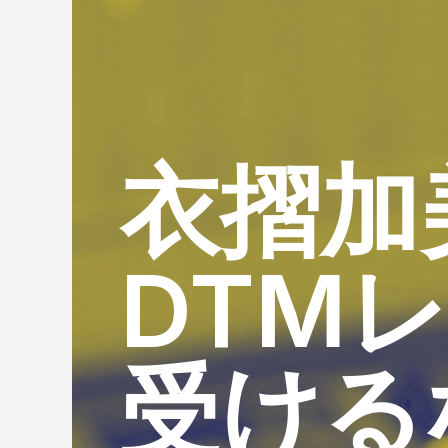
衣摺加
DTM
受ける