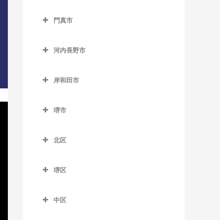
西中島南方駅のDTM教室
貝塚駅のDTM教室
交野市のDTM教室
大阪教育大前駅のDTM教室
門真市
東三国駅のDTM教室
貝塚市役所前駅のDTM教室
交野市駅のDTM教室
柏原駅のDTM教室
門真市のDTM教室
東淀川駅のDTM教室
近義の里駅のDTM教室
河内磐船駅のDTM教室
河内長野市
柏原南口駅のDTM教室
大和田駅のDTM教室
三国駅のDTM教室
清児駅のDTM教室
河内森駅のDTM教室
河内長野市のDTM教室
堅下駅のDTM教室
門真市駅のDTM教室
岸和田市
南方駅のDTM教室
名越駅のDTM教室
私市駅のDTM教室
天見駅のDTM教室
河内堅上駅のDTM教室
門真南駅のDTM教室
岸和田市のDTM教室
二色浜駅のDTM教室
郡津駅のDTM教室
河内長野駅のDTM教室
堺市
河内国分駅のDTM教室
西三荘駅のDTM教室
和泉大宮駅のDTM教室
東貝塚駅のDTM教室
星田駅のDTM教室
汐ノ宮駅のDTM教室
堺市のDTM教室
高井田駅のDTM教室
古川橋駅のDTM教室
岸和田駅のDTM教室
北区
三ヶ山口駅のDTM教室
千早口駅のDTM教室
法善寺駅のDTM教室
久米田駅のDTM教室
北区のDTM教室
水間観音駅のDTM教室
千代田駅のDTM教室
堺区
下松駅のDTM教室
北花田駅のDTM教室
三ツ松駅のDTM教室
美加の台駅のDTM教室
堺区のDTM教室
蛸地蔵駅のDTM教室
白鷺駅のDTM教室
中区
森駅のDTM教室
三日市町駅のDTM教室
浅香駅のDTM教室
春木駅のDTM教室
新金岡駅のDTM教室
中区のDTM教室