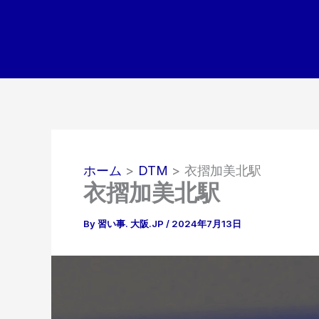
内
容
を
ス
キ
ッ
プ
ホーム
DTM
衣摺加美北駅
衣摺加美北駅
By
習い事. 大阪.JP
/
2024年7月13日