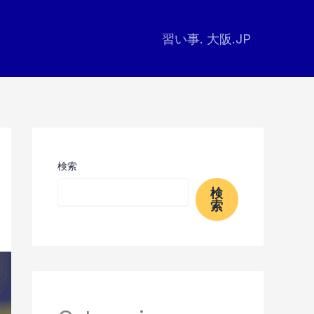
習い事. 大阪.JP
検索
検
索