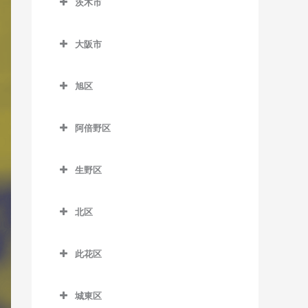
茨木市
信太山駅のDTM教室
泉佐野駅のDTM教室
松ノ浜駅のDTM教室
茨木市のDTM教室
井原里駅のDTM教室
大阪市
茨木駅のDTM教室
鶴原駅のDTM教室
大阪市のDTM教室
茨木市駅のDTM教室
旭区
長滝駅のDTM教室
宇野辺駅のDTM教室
旭区のDTM教室
羽倉崎駅のDTM教室
阿倍野区
彩都西駅のDTM教室
清水駅のDTM教室
東佐野駅のDTM教室
阿倍野区のDTM教室
沢良宜駅のDTM教室
城北公園通駅のDTM教室
生野区
日根野駅のDTM教室
阿倍野駅のDTM教室
総持寺駅のDTM教室
新森古市駅のDTM教室
生野区のDTM教室
りんくうタウン駅のDTM教
阿倍野停留場のDTM教室
北区
豊川駅のDTM教室
関目高殿駅のDTM教室
南田辺駅のDTM教室
室
大阪阿部野橋駅のDTM教室
北区のDTM教室
阪大病院前駅のDTM教室
千林駅のDTM教室
今里駅のDTM教室
此花区
北畠停留場のDTM教室
梅田駅のDTM教室
南茨木駅のDTM教室
千林大宮駅のDTM教室
北巽駅のDTM教室
此花区のDTM教室
河堀口駅のDTM教室
扇町駅のDTM教室
城東区
JR総持寺駅のDTM教室
太子橋今市駅のDTM教室
小路駅のDTM教室
安治川口駅のDTM教室