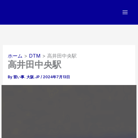
内
容
を
ス
キ
ッ
プ
ホーム
DTM
高井田中央駅
高井田中央駅
By
習い事. 大阪.JP
/
2024年7月13日