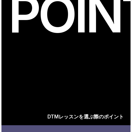
POIN
DTMレッスンを選ぶ際のポイント