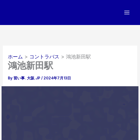
内
容
を
ス
キ
ッ
プ
ホーム
コントラバス
鴻池新田駅
鴻池新田駅
By
習い事. 大阪.JP
/
2024年7月13日