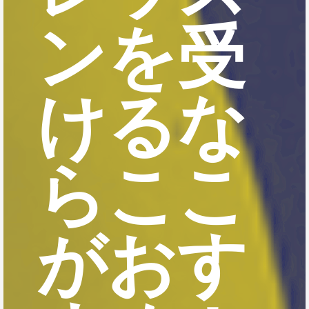
ンを受
けるな
らここ
がおす