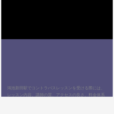
鴻池新田駅でコントラバスレッスンを受ける際には、
レッスン内容、講師の質、アクセスの良さ、料金体系
などを総合的に考慮することが大切です。自分にぴっ
たりのスクールを見つけて、楽しくコントラバスを学