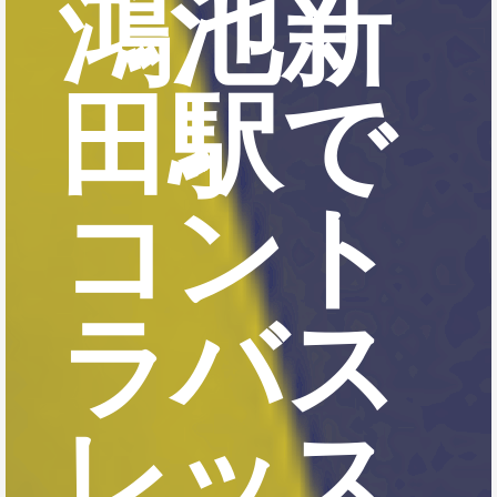
鴻池新
田駅で
コント
ラバス
レッス