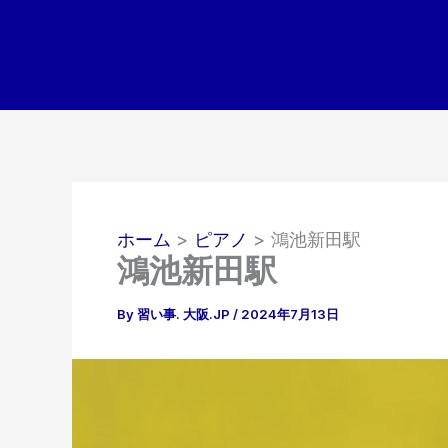
内
容
を
ス
キ
ッ
プ
ホーム
ピアノ
鴻池新田駅
鴻池新田駅
By
習い事. 大阪.JP
/
2024年7月13日