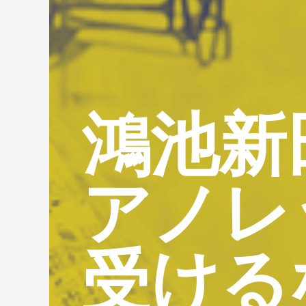
鴻池新
アノレ
受ける