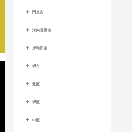
松田町停留場のピアノ教室
西中島南方駅のピアノ教室
貝塚駅のピアノ教室
交野市のピアノ教室
大阪教育大前駅のピアノ教
門真市
東三国駅のピアノ教室
貝塚市役所前駅のピアノ教
交野市駅のピアノ教室
室
門真市のピアノ教室
室
東淀川駅のピアノ教室
河内磐船駅のピアノ教室
柏原駅のピアノ教室
河内長野市
大和田駅のピアノ教室
近義の里駅のピアノ教室
三国駅のピアノ教室
河内森駅のピアノ教室
河内長野市のピアノ教室
柏原南口駅のピアノ教室
門真市駅のピアノ教室
清児駅のピアノ教室
岸和田市
南方駅のピアノ教室
私市駅のピアノ教室
天見駅のピアノ教室
堅下駅のピアノ教室
門真南駅のピアノ教室
岸和田市のピアノ教室
名越駅のピアノ教室
郡津駅のピアノ教室
河内長野駅のピアノ教室
河内堅上駅のピアノ教室
堺市
西三荘駅のピアノ教室
和泉大宮駅のピアノ教室
二色浜駅のピアノ教室
星田駅のピアノ教室
汐ノ宮駅のピアノ教室
堺市のピアノ教室
河内国分駅のピアノ教室
古川橋駅のピアノ教室
岸和田駅のピアノ教室
東貝塚駅のピアノ教室
北区
千早口駅のピアノ教室
高井田駅のピアノ教室
久米田駅のピアノ教室
北区のピアノ教室
三ヶ山口駅のピアノ教室
千代田駅のピアノ教室
法善寺駅のピアノ教室
堺区
下松駅のピアノ教室
北花田駅のピアノ教室
水間観音駅のピアノ教室
美加の台駅のピアノ教室
堺区のピアノ教室
蛸地蔵駅のピアノ教室
白鷺駅のピアノ教室
三ツ松駅のピアノ教室
中区
三日市町駅のピアノ教室
浅香駅のピアノ教室
春木駅のピアノ教室
新金岡駅のピアノ教室
中区のピアノ教室
森駅のピアノ教室