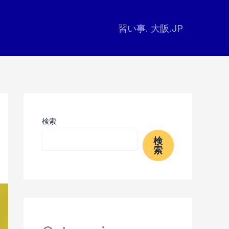
習い事. 大阪.JP
検索
検
索