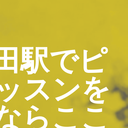
田駅でピ
ッスンを
ならここ