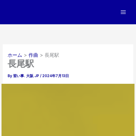
内
容
を
ス
キ
ッ
プ
ホーム
作曲
長尾駅
長尾駅
By
習い事. 大阪.JP
/
2024年7月13日