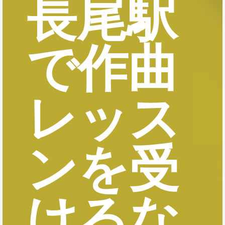
長尾駅
で作曲
レッス
ンを受
けるな