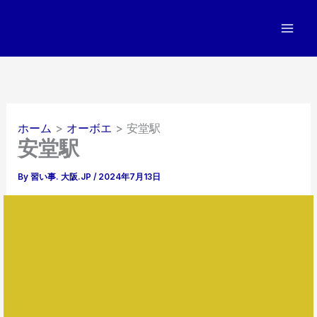
内
容
を
ス
キ
ッ
プ
ホーム
オーボエ
安堂駅
安堂駅
By
習い事. 大阪.JP
/
2024年7月13日