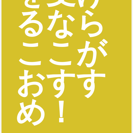
るなら
ここが
おすす
め！