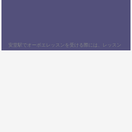
安堂駅でオーボエレッスンを受ける際には、レッスン
内容、講師の質、アクセスの良さ、料金体系などを総
合的に考慮することが大切です。自分にぴったりのス
クールを見つけて、楽しくオーボエを学びましょう！
以上、安堂駅でオーボエレッスンを受けるための情報
をお届けしました。ぜひ参考にして、自分に合ったオ
ーボエスクールを見つけてください。