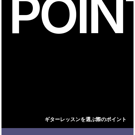
POIN
ギターレッスンを選ぶ際のポイント