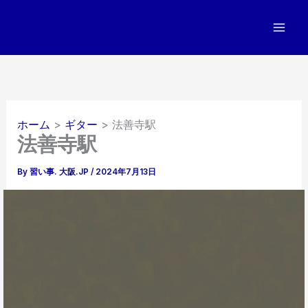
内
容
を
ス
キ
ッ
プ
ホーム
ギター
法善寺駅
法善寺駅
By
習い事. 大阪.JP
/
2024年7月13日