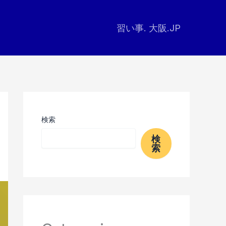
習い事. 大阪.JP
検索
検
索