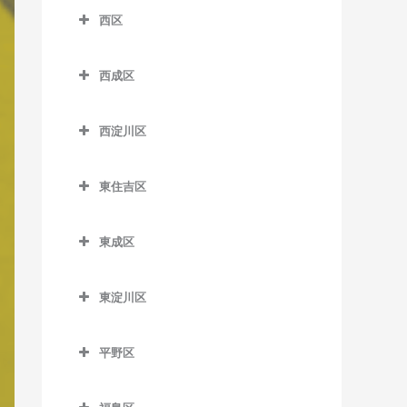
南港口駅の作曲教室
沢ノ町駅の作曲教室
四天王寺前夕陽ケ丘駅の作
西区
芦原町駅の作曲教室
西梅田駅の作曲教室
近鉄日本橋駅の作曲教室
曲教室
南港東駅の作曲教室
杉本町駅の作曲教室
西区の作曲教室
芦原橋駅の作曲教室
東梅田駅の作曲教室
堺筋本町駅の作曲教室
谷町九丁目駅の作曲教室
平林駅の作曲教室
西成区
住吉停留場の作曲教室
阿波座駅の作曲教室
今宮駅の作曲教室
西成区の作曲教室
南森町駅の作曲教室
心斎橋駅の作曲教室
玉造駅の作曲教室
フェリーターミナル駅の作
住吉大社駅の作曲教室
九条駅の作曲教室
西淀川区
曲教室
今宮戎駅の作曲教室
今池停留場の作曲教室
渡辺橋駅の作曲教室
谷町四丁目駅の作曲教室
鶴橋駅の作曲教室
住吉鳥居前停留場の作曲教
ドーム前駅の作曲教室
西淀川区の作曲教室
ポートタウン西駅の作曲教
恵美須町駅の作曲教室
今船停留場の作曲教室
室
谷町六丁目駅の作曲教室
寺田町駅の作曲教室
東住吉区
ドーム前千代崎駅の作曲教
千船駅の作曲教室
室
恵美須町停留場の作曲教室
岸里駅の作曲教室
東住吉区の作曲教室
住吉東駅の作曲教室
天満橋駅の作曲教室
天王寺駅の作曲教室
室
出来島駅の作曲教室
ポートタウン東駅の作曲教
東成区
桜川駅の作曲教室
岸里玉出駅の作曲教室
今川駅の作曲教室
帝塚山駅の作曲教室
長堀橋駅の作曲教室
桃谷駅の作曲教室
西大橋駅の作曲教室
室
姫島駅の作曲教室
東成区の作曲教室
汐見橋駅の作曲教室
北天下茶屋停留場の作曲教
北田辺駅の作曲教室
帝塚山三丁目停留場の作曲
難波駅の作曲教室
西長堀駅の作曲教室
細井川停留場の作曲教室
東淀川区
福駅の作曲教室
今里駅の作曲教室
室
教室
新今宮駅の作曲教室
駒川中野駅の作曲教室
東淀川区の作曲教室
日本橋駅の作曲教室
肥後橋駅の作曲教室
御幣島駅の作曲教室
新深江駅の作曲教室
木津川駅の作曲教室
帝塚山四丁目停留場の作曲
平野区
大国町駅の作曲教室
田辺駅の作曲教室
相川駅の作曲教室
本町駅の作曲教室
四ツ橋駅の作曲教室
教室
深江橋駅の作曲教室
平野区の作曲教室
聖天坂停留場の作曲教室
JR難波駅の作曲教室
東部市場前駅の作曲教室
淡路駅の作曲教室
松屋町駅の作曲教室