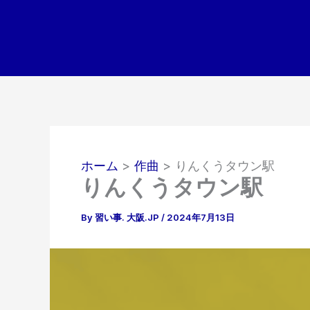
内
容
を
ス
キ
ッ
プ
ホーム
作曲
りんくうタウン駅
りんくうタウン駅
By
習い事. 大阪.JP
/
2024年7月13日