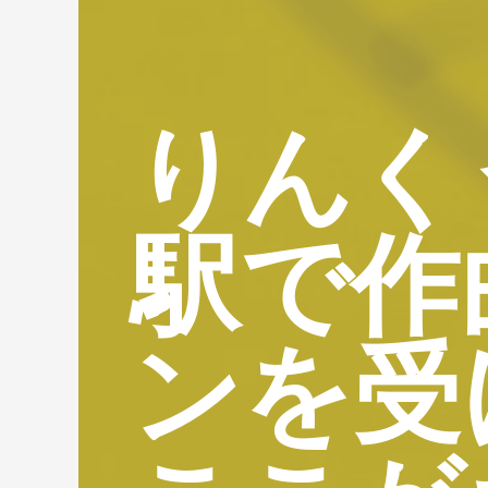
りんく
駅で作
ンを受