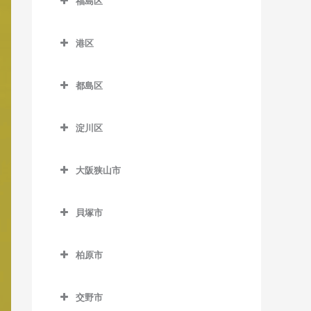
福島区
長居駅の作曲教室
緑橋駅の作曲教室
加美駅の作曲教室
新今宮駅の作曲教室
針中野駅の作曲教室
井高野駅の作曲教室
福島区の作曲教室
森ノ宮駅の作曲教室
東粉浜停留場の作曲教室
喜連瓜破駅の作曲教室
塚西停留場の作曲教室
港区
矢田駅の作曲教室
上新庄駅の作曲教室
海老江駅の作曲教室
淀屋橋駅の作曲教室
新加美駅の作曲教室
港区の作曲教室
津守駅の作曲教室
柴島駅の作曲教室
新福島駅の作曲教室
都島区
出戸駅の作曲教室
朝潮橋駅の作曲教室
天下茶屋駅の作曲教室
下新庄駅の作曲教室
玉川駅の作曲教室
都島区の作曲教室
長原駅の作曲教室
大阪港駅の作曲教室
天神ノ森停留場の作曲教室
淀川区
瑞光四丁目駅の作曲教室
野田駅の作曲教室
大阪城北詰駅の作曲教室
平野駅の作曲教室
弁天町駅の作曲教室
淀川区の作曲教室
動物園前駅の作曲教室
崇禅寺駅の作曲教室
野田阪神駅の作曲教室
京橋駅の作曲教室
大阪狭山市
加島駅の作曲教室
西天下茶屋駅の作曲教室
だいどう豊里駅の作曲教室
福島駅の作曲教室
桜ノ宮駅の作曲教室
大阪狭山市の作曲教室
神崎川駅の作曲教室
萩ノ茶屋駅の作曲教室
貝塚市
JR淡路駅の作曲教室
淀川駅の作曲教室
野江内代駅の作曲教室
大阪狭山市駅の作曲教室
十三駅の作曲教室
貝塚市の作曲教室
花園町駅の作曲教室
都島駅の作曲教室
金剛駅の作曲教室
柏原市
新大阪駅の作曲教室
石才駅の作曲教室
東玉出停留場の作曲教室
狭山駅の作曲教室
柏原市の作曲教室
塚本駅の作曲教室
和泉橋本駅の作曲教室
松田町停留場の作曲教室
交野市
安堂駅の作曲教室