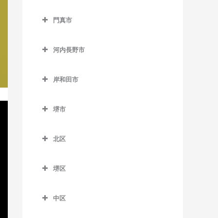
西中島南方駅の作曲教室
貝塚駅の作曲教室
交野市の作曲教室
大阪教育大前駅の作曲教室
門真市
東三国駅の作曲教室
貝塚市役所前駅の作曲教室
交野市駅の作曲教室
柏原駅の作曲教室
門真市の作曲教室
東淀川駅の作曲教室
近義の里駅の作曲教室
河内磐船駅の作曲教室
河内長野市
柏原南口駅の作曲教室
大和田駅の作曲教室
三国駅の作曲教室
清児駅の作曲教室
河内森駅の作曲教室
河内長野市の作曲教室
堅下駅の作曲教室
門真市駅の作曲教室
岸和田市
南方駅の作曲教室
名越駅の作曲教室
私市駅の作曲教室
天見駅の作曲教室
河内堅上駅の作曲教室
門真南駅の作曲教室
岸和田市の作曲教室
二色浜駅の作曲教室
郡津駅の作曲教室
河内長野駅の作曲教室
堺市
河内国分駅の作曲教室
西三荘駅の作曲教室
和泉大宮駅の作曲教室
東貝塚駅の作曲教室
星田駅の作曲教室
汐ノ宮駅の作曲教室
堺市の作曲教室
高井田駅の作曲教室
古川橋駅の作曲教室
岸和田駅の作曲教室
北区
三ヶ山口駅の作曲教室
千早口駅の作曲教室
法善寺駅の作曲教室
久米田駅の作曲教室
北区の作曲教室
水間観音駅の作曲教室
千代田駅の作曲教室
堺区
下松駅の作曲教室
北花田駅の作曲教室
三ツ松駅の作曲教室
美加の台駅の作曲教室
堺区の作曲教室
蛸地蔵駅の作曲教室
白鷺駅の作曲教室
中区
森駅の作曲教室
三日市町駅の作曲教室
浅香駅の作曲教室
春木駅の作曲教室
新金岡駅の作曲教室
中区の作曲教室