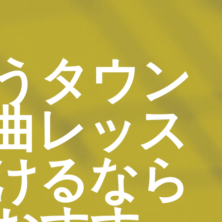
うタウン
曲レッス
けるなら