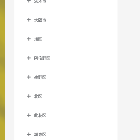
茨木市
信太山駅の作曲教室
泉佐野駅の作曲教室
松ノ浜駅の作曲教室
茨木市の作曲教室
井原里駅の作曲教室
大阪市
茨木駅の作曲教室
鶴原駅の作曲教室
大阪市の作曲教室
茨木市駅の作曲教室
旭区
長滝駅の作曲教室
宇野辺駅の作曲教室
旭区の作曲教室
羽倉崎駅の作曲教室
阿倍野区
彩都西駅の作曲教室
清水駅の作曲教室
東佐野駅の作曲教室
阿倍野区の作曲教室
沢良宜駅の作曲教室
城北公園通駅の作曲教室
生野区
日根野駅の作曲教室
阿倍野駅の作曲教室
総持寺駅の作曲教室
新森古市駅の作曲教室
生野区の作曲教室
りんくうタウン駅の作曲教
阿倍野停留場の作曲教室
北区
豊川駅の作曲教室
関目高殿駅の作曲教室
南田辺駅の作曲教室
室
大阪阿部野橋駅の作曲教室
北区の作曲教室
阪大病院前駅の作曲教室
千林駅の作曲教室
今里駅の作曲教室
此花区
北畠停留場の作曲教室
梅田駅の作曲教室
南茨木駅の作曲教室
千林大宮駅の作曲教室
北巽駅の作曲教室
此花区の作曲教室
河堀口駅の作曲教室
扇町駅の作曲教室
城東区
JR総持寺駅の作曲教室
太子橋今市駅の作曲教室
小路駅の作曲教室
安治川口駅の作曲教室