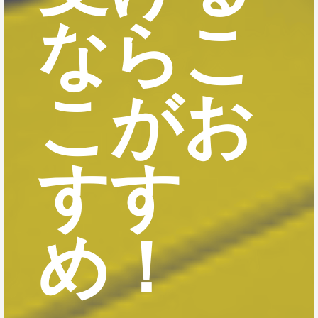
ならこ
こがお
すす
め！