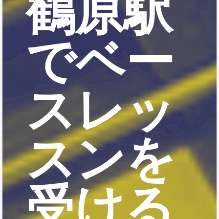
鶴原駅
でベー
スレッ
スンを
受ける