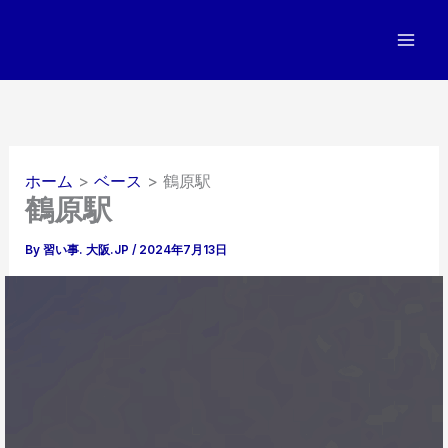
内
容
を
ス
キ
ッ
プ
ホーム
ベース
鶴原駅
鶴原駅
By
習い事. 大阪.JP
/
2024年7月13日