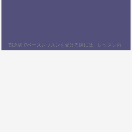
鶴原駅でベースレッスンを受ける際には、レッスン内
容、講師の質、アクセスの良さ、料金体系などを総合
的に考慮することが大切です。自分にぴったりのスク
ールを見つけて、楽しくベースを学びましょう！以
上、鶴原駅でベースレッスンを受けるための情報をお
届けしました。ぜひ参考にして、自分に合ったベース
スクールを見つけてください。