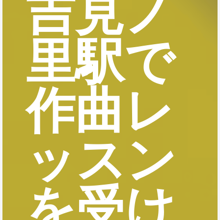
吉見ノ
里駅で
作曲レ
ッスン
を受け