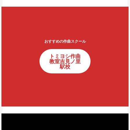
おすすめの作曲スクール
トミヨシ作曲
教室吉見ノ里
駅校