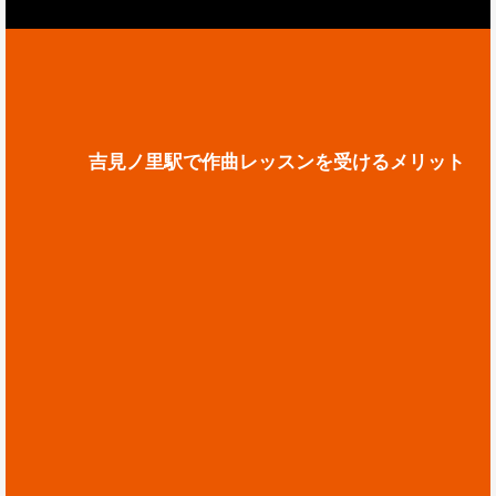
吉見ノ里駅で作曲レッスンを受けるメリット