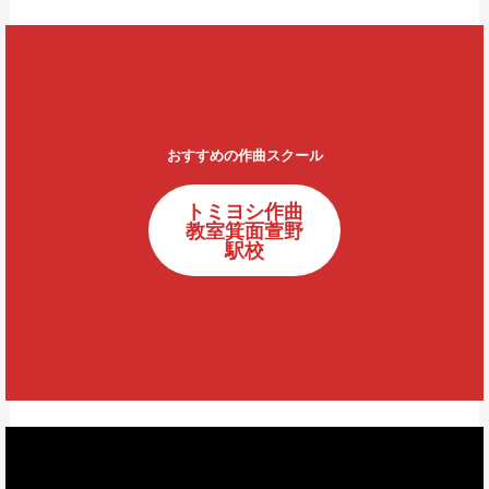
おすすめの作曲スクール
トミヨシ作曲
教室箕面萱野
駅校