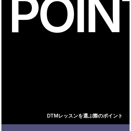
POIN
DTMレッスンを選ぶ際のポイント