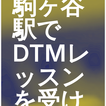
駒ヶ谷
駅で
DTMレ
ッスン
を受け