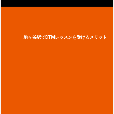
駒ヶ谷駅でDTMレッスンを受けるメリット