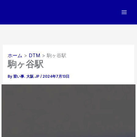
内
容
を
ス
キ
ッ
プ
ホーム
DTM
駒ヶ谷駅
駒ヶ谷駅
By
習い事. 大阪.JP
/
2024年7月13日