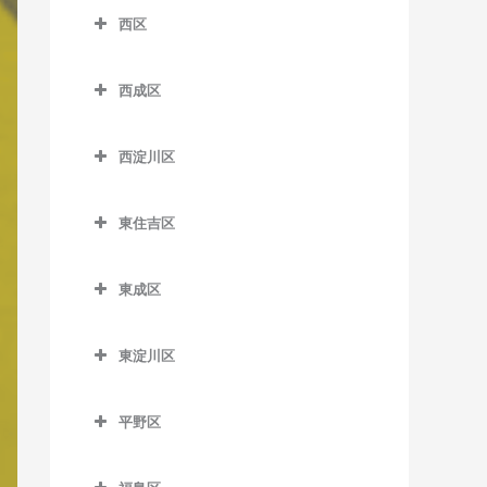
南港口駅の作曲教室
沢ノ町駅の作曲教室
四天王寺前夕陽ケ丘駅の作
西区
芦原町駅の作曲教室
西梅田駅の作曲教室
近鉄日本橋駅の作曲教室
曲教室
南港東駅の作曲教室
杉本町駅の作曲教室
西区の作曲教室
芦原橋駅の作曲教室
東梅田駅の作曲教室
堺筋本町駅の作曲教室
谷町九丁目駅の作曲教室
平林駅の作曲教室
西成区
住吉停留場の作曲教室
阿波座駅の作曲教室
今宮駅の作曲教室
西成区の作曲教室
南森町駅の作曲教室
心斎橋駅の作曲教室
玉造駅の作曲教室
フェリーターミナル駅の作
住吉大社駅の作曲教室
九条駅の作曲教室
西淀川区
曲教室
今宮戎駅の作曲教室
今池停留場の作曲教室
渡辺橋駅の作曲教室
谷町四丁目駅の作曲教室
鶴橋駅の作曲教室
住吉鳥居前停留場の作曲教
ドーム前駅の作曲教室
西淀川区の作曲教室
ポートタウン西駅の作曲教
恵美須町駅の作曲教室
今船停留場の作曲教室
室
谷町六丁目駅の作曲教室
寺田町駅の作曲教室
東住吉区
ドーム前千代崎駅の作曲教
千船駅の作曲教室
室
恵美須町停留場の作曲教室
岸里駅の作曲教室
東住吉区の作曲教室
住吉東駅の作曲教室
天満橋駅の作曲教室
天王寺駅の作曲教室
室
出来島駅の作曲教室
ポートタウン東駅の作曲教
東成区
桜川駅の作曲教室
岸里玉出駅の作曲教室
今川駅の作曲教室
帝塚山駅の作曲教室
長堀橋駅の作曲教室
桃谷駅の作曲教室
西大橋駅の作曲教室
室
姫島駅の作曲教室
東成区の作曲教室
汐見橋駅の作曲教室
北天下茶屋停留場の作曲教
北田辺駅の作曲教室
帝塚山三丁目停留場の作曲
難波駅の作曲教室
西長堀駅の作曲教室
細井川停留場の作曲教室
東淀川区
福駅の作曲教室
今里駅の作曲教室
室
教室
新今宮駅の作曲教室
駒川中野駅の作曲教室
東淀川区の作曲教室
日本橋駅の作曲教室
肥後橋駅の作曲教室
御幣島駅の作曲教室
新深江駅の作曲教室
木津川駅の作曲教室
帝塚山四丁目停留場の作曲
平野区
大国町駅の作曲教室
田辺駅の作曲教室
相川駅の作曲教室
本町駅の作曲教室
四ツ橋駅の作曲教室
教室
深江橋駅の作曲教室
平野区の作曲教室
聖天坂停留場の作曲教室
JR難波駅の作曲教室
東部市場前駅の作曲教室
淡路駅の作曲教室
松屋町駅の作曲教室