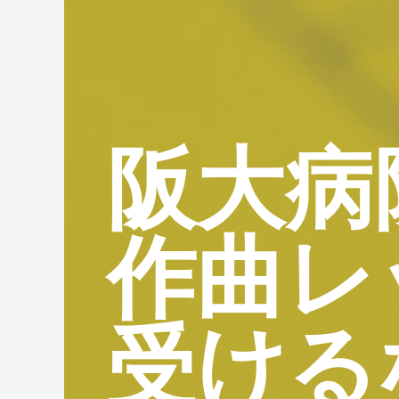
阪大病
作曲レ
受ける