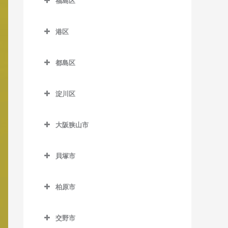
福島区
長居駅の作曲教室
緑橋駅の作曲教室
加美駅の作曲教室
新今宮駅の作曲教室
針中野駅の作曲教室
井高野駅の作曲教室
福島区の作曲教室
森ノ宮駅の作曲教室
東粉浜停留場の作曲教室
喜連瓜破駅の作曲教室
塚西停留場の作曲教室
港区
矢田駅の作曲教室
上新庄駅の作曲教室
海老江駅の作曲教室
淀屋橋駅の作曲教室
新加美駅の作曲教室
港区の作曲教室
津守駅の作曲教室
柴島駅の作曲教室
新福島駅の作曲教室
都島区
出戸駅の作曲教室
朝潮橋駅の作曲教室
天下茶屋駅の作曲教室
下新庄駅の作曲教室
玉川駅の作曲教室
都島区の作曲教室
長原駅の作曲教室
大阪港駅の作曲教室
天神ノ森停留場の作曲教室
淀川区
瑞光四丁目駅の作曲教室
野田駅の作曲教室
大阪城北詰駅の作曲教室
平野駅の作曲教室
弁天町駅の作曲教室
淀川区の作曲教室
動物園前駅の作曲教室
崇禅寺駅の作曲教室
野田阪神駅の作曲教室
京橋駅の作曲教室
大阪狭山市
加島駅の作曲教室
西天下茶屋駅の作曲教室
だいどう豊里駅の作曲教室
福島駅の作曲教室
桜ノ宮駅の作曲教室
大阪狭山市の作曲教室
神崎川駅の作曲教室
萩ノ茶屋駅の作曲教室
貝塚市
JR淡路駅の作曲教室
淀川駅の作曲教室
野江内代駅の作曲教室
大阪狭山市駅の作曲教室
十三駅の作曲教室
貝塚市の作曲教室
花園町駅の作曲教室
都島駅の作曲教室
金剛駅の作曲教室
柏原市
新大阪駅の作曲教室
石才駅の作曲教室
東玉出停留場の作曲教室
狭山駅の作曲教室
柏原市の作曲教室
塚本駅の作曲教室
和泉橋本駅の作曲教室
松田町停留場の作曲教室
交野市
安堂駅の作曲教室