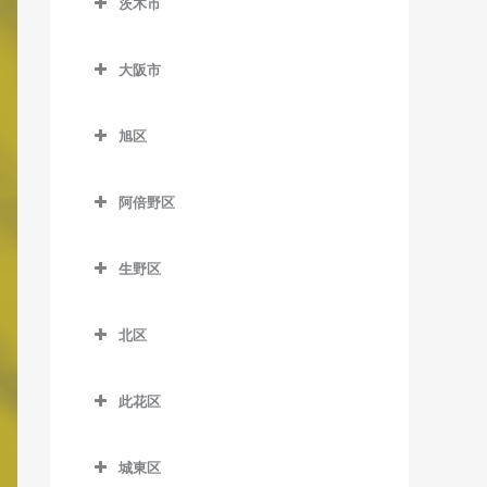
茨木市
信太山駅の作曲教室
泉佐野駅の作曲教室
松ノ浜駅の作曲教室
茨木市の作曲教室
井原里駅の作曲教室
大阪市
茨木駅の作曲教室
鶴原駅の作曲教室
大阪市の作曲教室
茨木市駅の作曲教室
旭区
長滝駅の作曲教室
宇野辺駅の作曲教室
旭区の作曲教室
羽倉崎駅の作曲教室
阿倍野区
彩都西駅の作曲教室
清水駅の作曲教室
東佐野駅の作曲教室
阿倍野区の作曲教室
沢良宜駅の作曲教室
城北公園通駅の作曲教室
生野区
日根野駅の作曲教室
阿倍野駅の作曲教室
総持寺駅の作曲教室
新森古市駅の作曲教室
生野区の作曲教室
りんくうタウン駅の作曲教
阿倍野停留場の作曲教室
北区
豊川駅の作曲教室
関目高殿駅の作曲教室
南田辺駅の作曲教室
室
大阪阿部野橋駅の作曲教室
北区の作曲教室
阪大病院前駅の作曲教室
千林駅の作曲教室
今里駅の作曲教室
此花区
北畠停留場の作曲教室
梅田駅の作曲教室
南茨木駅の作曲教室
千林大宮駅の作曲教室
北巽駅の作曲教室
此花区の作曲教室
河堀口駅の作曲教室
扇町駅の作曲教室
城東区
JR総持寺駅の作曲教室
太子橋今市駅の作曲教室
小路駅の作曲教室
安治川口駅の作曲教室