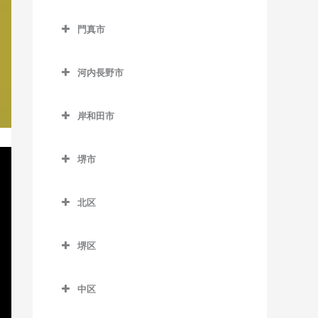
西中島南方駅の作曲教室
貝塚駅の作曲教室
交野市の作曲教室
大阪教育大前駅の作曲教室
門真市
東三国駅の作曲教室
貝塚市役所前駅の作曲教室
交野市駅の作曲教室
柏原駅の作曲教室
門真市の作曲教室
東淀川駅の作曲教室
近義の里駅の作曲教室
河内磐船駅の作曲教室
河内長野市
柏原南口駅の作曲教室
大和田駅の作曲教室
三国駅の作曲教室
清児駅の作曲教室
河内森駅の作曲教室
河内長野市の作曲教室
堅下駅の作曲教室
門真市駅の作曲教室
岸和田市
南方駅の作曲教室
名越駅の作曲教室
私市駅の作曲教室
天見駅の作曲教室
河内堅上駅の作曲教室
門真南駅の作曲教室
岸和田市の作曲教室
二色浜駅の作曲教室
郡津駅の作曲教室
河内長野駅の作曲教室
堺市
河内国分駅の作曲教室
西三荘駅の作曲教室
和泉大宮駅の作曲教室
東貝塚駅の作曲教室
星田駅の作曲教室
汐ノ宮駅の作曲教室
堺市の作曲教室
高井田駅の作曲教室
古川橋駅の作曲教室
岸和田駅の作曲教室
北区
三ヶ山口駅の作曲教室
千早口駅の作曲教室
法善寺駅の作曲教室
久米田駅の作曲教室
北区の作曲教室
水間観音駅の作曲教室
千代田駅の作曲教室
堺区
下松駅の作曲教室
北花田駅の作曲教室
三ツ松駅の作曲教室
美加の台駅の作曲教室
堺区の作曲教室
蛸地蔵駅の作曲教室
白鷺駅の作曲教室
中区
森駅の作曲教室
三日市町駅の作曲教室
浅香駅の作曲教室
春木駅の作曲教室
新金岡駅の作曲教室
中区の作曲教室