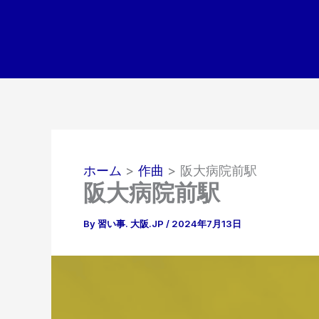
内
容
を
ス
キ
ッ
プ
ホーム
作曲
阪大病院前駅
阪大病院前駅
By
習い事. 大阪.JP
/
2024年7月13日