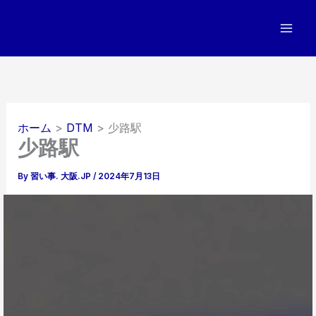
内
容
を
ス
キ
ッ
プ
ホーム
DTM
少路駅
少路駅
By
習い事. 大阪.JP
/
2024年7月13日