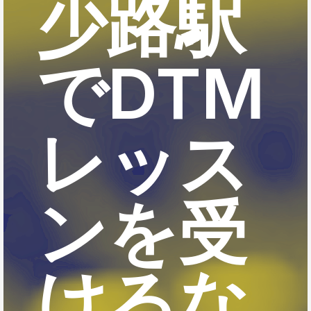
少路駅
でDTM
レッス
ンを受
けるな