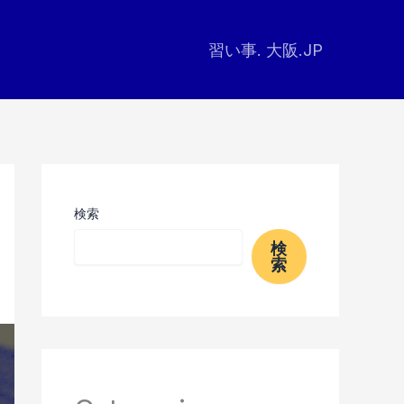
習い事. 大阪.JP
検索
検
索