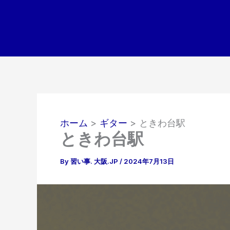
内
容
を
ス
キ
ッ
プ
ホーム
ギター
ときわ台駅
ときわ台駅
By
習い事. 大阪.JP
/
2024年7月13日