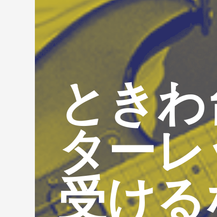
ときわ
ターレ
受ける