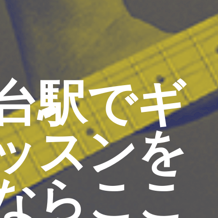
台駅でギ
ッスンを
ならここ