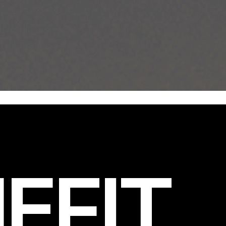
EFIT
.