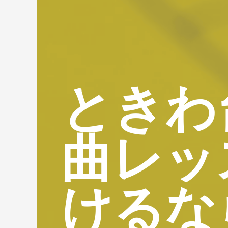
ときわ
曲レッ
けるな