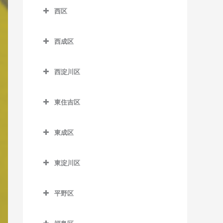
南港口駅の作曲教室
沢ノ町駅の作曲教室
四天王寺前夕陽ケ丘駅の作
西区
芦原町駅の作曲教室
西梅田駅の作曲教室
近鉄日本橋駅の作曲教室
曲教室
南港東駅の作曲教室
杉本町駅の作曲教室
西区の作曲教室
芦原橋駅の作曲教室
東梅田駅の作曲教室
堺筋本町駅の作曲教室
谷町九丁目駅の作曲教室
平林駅の作曲教室
西成区
住吉停留場の作曲教室
阿波座駅の作曲教室
今宮駅の作曲教室
西成区の作曲教室
南森町駅の作曲教室
心斎橋駅の作曲教室
玉造駅の作曲教室
フェリーターミナル駅の作
住吉大社駅の作曲教室
九条駅の作曲教室
西淀川区
曲教室
今宮戎駅の作曲教室
今池停留場の作曲教室
渡辺橋駅の作曲教室
谷町四丁目駅の作曲教室
鶴橋駅の作曲教室
住吉鳥居前停留場の作曲教
ドーム前駅の作曲教室
西淀川区の作曲教室
ポートタウン西駅の作曲教
恵美須町駅の作曲教室
今船停留場の作曲教室
室
谷町六丁目駅の作曲教室
寺田町駅の作曲教室
東住吉区
ドーム前千代崎駅の作曲教
千船駅の作曲教室
室
恵美須町停留場の作曲教室
岸里駅の作曲教室
東住吉区の作曲教室
住吉東駅の作曲教室
天満橋駅の作曲教室
天王寺駅の作曲教室
室
出来島駅の作曲教室
ポートタウン東駅の作曲教
東成区
桜川駅の作曲教室
岸里玉出駅の作曲教室
今川駅の作曲教室
帝塚山駅の作曲教室
長堀橋駅の作曲教室
桃谷駅の作曲教室
西大橋駅の作曲教室
室
姫島駅の作曲教室
東成区の作曲教室
汐見橋駅の作曲教室
北天下茶屋停留場の作曲教
北田辺駅の作曲教室
帝塚山三丁目停留場の作曲
難波駅の作曲教室
西長堀駅の作曲教室
細井川停留場の作曲教室
東淀川区
福駅の作曲教室
今里駅の作曲教室
室
教室
新今宮駅の作曲教室
駒川中野駅の作曲教室
東淀川区の作曲教室
日本橋駅の作曲教室
肥後橋駅の作曲教室
御幣島駅の作曲教室
新深江駅の作曲教室
木津川駅の作曲教室
帝塚山四丁目停留場の作曲
平野区
大国町駅の作曲教室
田辺駅の作曲教室
相川駅の作曲教室
本町駅の作曲教室
四ツ橋駅の作曲教室
教室
深江橋駅の作曲教室
平野区の作曲教室
聖天坂停留場の作曲教室
JR難波駅の作曲教室
東部市場前駅の作曲教室
淡路駅の作曲教室
松屋町駅の作曲教室