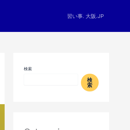
習い事. 大阪.JP
検索
検
索