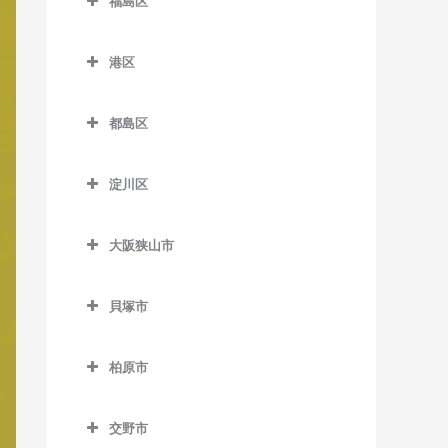
福島区
長居駅の作曲教室
緑橋駅の作曲教室
加美駅の作曲教室
新今宮駅の作曲教室
針中野駅の作曲教室
井高野駅の作曲教室
福島区の作曲教室
森ノ宮駅の作曲教室
東粉浜停留場の作曲教室
喜連瓜破駅の作曲教室
塚西停留場の作曲教室
港区
矢田駅の作曲教室
上新庄駅の作曲教室
海老江駅の作曲教室
淀屋橋駅の作曲教室
新加美駅の作曲教室
港区の作曲教室
津守駅の作曲教室
柴島駅の作曲教室
新福島駅の作曲教室
都島区
出戸駅の作曲教室
朝潮橋駅の作曲教室
天下茶屋駅の作曲教室
下新庄駅の作曲教室
玉川駅の作曲教室
都島区の作曲教室
長原駅の作曲教室
大阪港駅の作曲教室
天神ノ森停留場の作曲教室
淀川区
瑞光四丁目駅の作曲教室
野田駅の作曲教室
大阪城北詰駅の作曲教室
平野駅の作曲教室
弁天町駅の作曲教室
淀川区の作曲教室
動物園前駅の作曲教室
崇禅寺駅の作曲教室
野田阪神駅の作曲教室
京橋駅の作曲教室
大阪狭山市
加島駅の作曲教室
西天下茶屋駅の作曲教室
だいどう豊里駅の作曲教室
福島駅の作曲教室
桜ノ宮駅の作曲教室
大阪狭山市の作曲教室
神崎川駅の作曲教室
萩ノ茶屋駅の作曲教室
貝塚市
JR淡路駅の作曲教室
淀川駅の作曲教室
野江内代駅の作曲教室
大阪狭山市駅の作曲教室
十三駅の作曲教室
貝塚市の作曲教室
花園町駅の作曲教室
都島駅の作曲教室
金剛駅の作曲教室
柏原市
新大阪駅の作曲教室
石才駅の作曲教室
東玉出停留場の作曲教室
狭山駅の作曲教室
柏原市の作曲教室
塚本駅の作曲教室
和泉橋本駅の作曲教室
松田町停留場の作曲教室
交野市
安堂駅の作曲教室