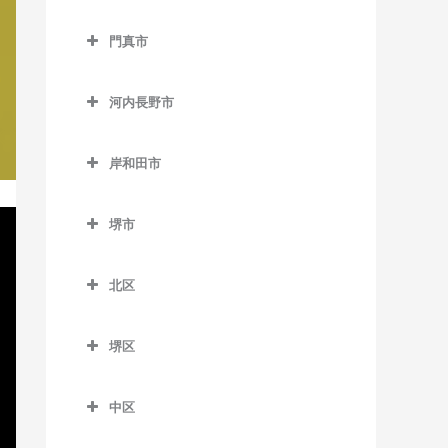
西中島南方駅の作曲教室
貝塚駅の作曲教室
交野市の作曲教室
大阪教育大前駅の作曲教室
門真市
東三国駅の作曲教室
貝塚市役所前駅の作曲教室
交野市駅の作曲教室
柏原駅の作曲教室
門真市の作曲教室
東淀川駅の作曲教室
近義の里駅の作曲教室
河内磐船駅の作曲教室
河内長野市
柏原南口駅の作曲教室
大和田駅の作曲教室
三国駅の作曲教室
清児駅の作曲教室
河内森駅の作曲教室
河内長野市の作曲教室
堅下駅の作曲教室
門真市駅の作曲教室
岸和田市
南方駅の作曲教室
名越駅の作曲教室
私市駅の作曲教室
天見駅の作曲教室
河内堅上駅の作曲教室
門真南駅の作曲教室
岸和田市の作曲教室
二色浜駅の作曲教室
郡津駅の作曲教室
河内長野駅の作曲教室
堺市
河内国分駅の作曲教室
西三荘駅の作曲教室
和泉大宮駅の作曲教室
東貝塚駅の作曲教室
星田駅の作曲教室
汐ノ宮駅の作曲教室
堺市の作曲教室
高井田駅の作曲教室
古川橋駅の作曲教室
岸和田駅の作曲教室
北区
三ヶ山口駅の作曲教室
千早口駅の作曲教室
法善寺駅の作曲教室
久米田駅の作曲教室
北区の作曲教室
水間観音駅の作曲教室
千代田駅の作曲教室
堺区
下松駅の作曲教室
北花田駅の作曲教室
三ツ松駅の作曲教室
美加の台駅の作曲教室
堺区の作曲教室
蛸地蔵駅の作曲教室
白鷺駅の作曲教室
中区
森駅の作曲教室
三日市町駅の作曲教室
浅香駅の作曲教室
春木駅の作曲教室
新金岡駅の作曲教室
中区の作曲教室