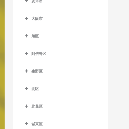
茨木市
信太山駅の作曲教室
泉佐野駅の作曲教室
松ノ浜駅の作曲教室
茨木市の作曲教室
井原里駅の作曲教室
大阪市
茨木駅の作曲教室
鶴原駅の作曲教室
大阪市の作曲教室
茨木市駅の作曲教室
旭区
長滝駅の作曲教室
宇野辺駅の作曲教室
旭区の作曲教室
羽倉崎駅の作曲教室
阿倍野区
彩都西駅の作曲教室
清水駅の作曲教室
東佐野駅の作曲教室
阿倍野区の作曲教室
沢良宜駅の作曲教室
城北公園通駅の作曲教室
生野区
日根野駅の作曲教室
阿倍野駅の作曲教室
総持寺駅の作曲教室
新森古市駅の作曲教室
生野区の作曲教室
りんくうタウン駅の作曲教
阿倍野停留場の作曲教室
北区
豊川駅の作曲教室
関目高殿駅の作曲教室
南田辺駅の作曲教室
室
大阪阿部野橋駅の作曲教室
北区の作曲教室
阪大病院前駅の作曲教室
千林駅の作曲教室
今里駅の作曲教室
此花区
北畠停留場の作曲教室
梅田駅の作曲教室
南茨木駅の作曲教室
千林大宮駅の作曲教室
北巽駅の作曲教室
此花区の作曲教室
河堀口駅の作曲教室
扇町駅の作曲教室
城東区
JR総持寺駅の作曲教室
太子橋今市駅の作曲教室
小路駅の作曲教室
安治川口駅の作曲教室