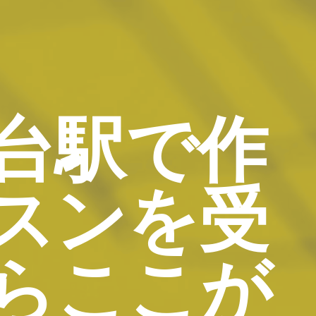
台駅で作
スンを受
らここが