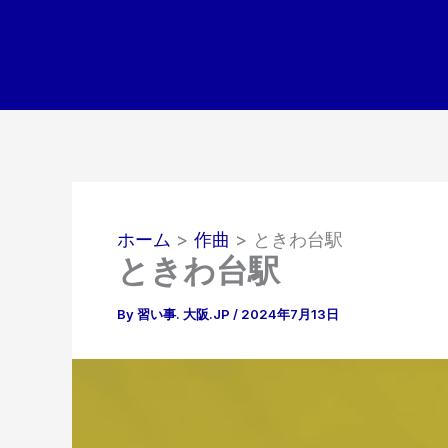
内
容
を
ス
キ
ッ
プ
ホーム
作曲
ときわ台駅
ときわ台駅
By
習い事. 大阪.JP
/
2024年7月13日