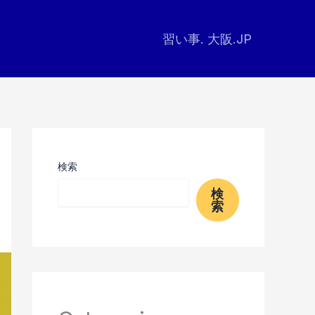
習い事. 大阪.JP
検索
検
索