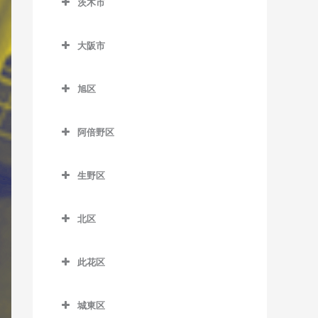
茨木市
泉佐野駅のバイオリン教室
北信太駅のバイオリン教室
松ノ浜駅のバイオリン教室
茨木市のバイオリン教室
井原里駅のバイオリン教室
信太山駅のバイオリン教室
大阪市
茨木駅のバイオリン教室
鶴原駅のバイオリン教室
大阪市のバイオリン教室
茨木市駅のバイオリン教室
旭区
長滝駅のバイオリン教室
宇野辺駅のバイオリン教室
旭区のバイオリン教室
羽倉崎駅のバイオリン教室
阿倍野区
彩都西駅のバイオリン教室
清水駅のバイオリン教室
東佐野駅のバイオリン教室
阿倍野区のバイオリン教室
沢良宜駅のバイオリン教室
城北公園通駅のバイオリン
生野区
日根野駅のバイオリン教室
阿倍野駅のバイオリン教室
教室
総持寺駅のバイオリン教室
生野区のバイオリン教室
りんくうタウン駅のバイオ
阿倍野停留場のバイオリン
新森古市駅のバイオリン教
北区
豊川駅のバイオリン教室
南田辺駅のバイオリン教室
リン教室
教室
室
北区のバイオリン教室
阪大病院前駅のバイオリン
今里駅のバイオリン教室
大阪阿部野橋駅のバイオリ
関目高殿駅のバイオリン教
此花区
梅田駅のバイオリン教室
教室
ン教室
室
北巽駅のバイオリン教室
此花区のバイオリン教室
扇町駅のバイオリン教室
南茨木駅のバイオリン教室
北畠停留場のバイオリン教
城東区
千林駅のバイオリン教室
小路駅のバイオリン教室
安治川口駅のバイオリン教