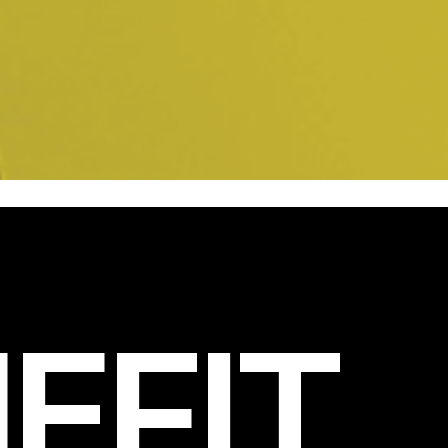
EFIT
.