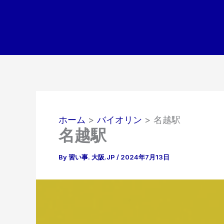
内
容
を
ス
キ
ッ
プ
ホーム
バイオリン
名越駅
名越駅
By
習い事. 大阪.JP
/
2024年7月13日