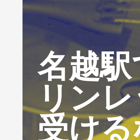
名越駅
リンレ
受ける