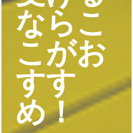
ならこ
こがお
すす
め！