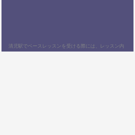
清児駅でベースレッスンを受ける際には、レッスン内
容、講師の質、アクセスの良さ、料金体系などを総合
的に考慮することが大切です。自分にぴったりのスク
ールを見つけて、楽しくベースを学びましょう！以
上、清児駅でベースレッスンを受けるための情報をお
届けしました。ぜひ参考にして、自分に合ったベース
スクールを見つけてください。