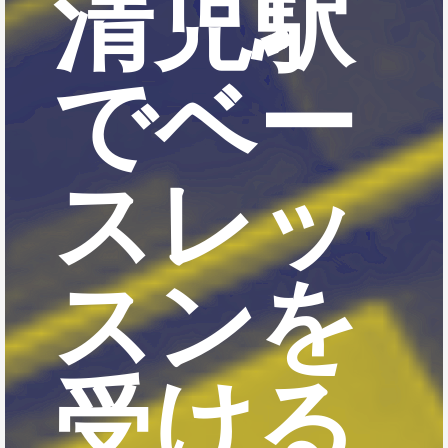
清児駅
でベー
スレッ
スンを
受ける