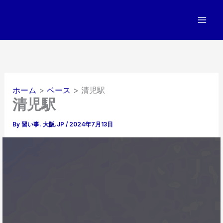
内
容
を
ス
キ
ッ
プ
ホーム
ベース
清児駅
清児駅
By
習い事. 大阪.JP
/
2024年7月13日