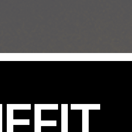
EFIT
.