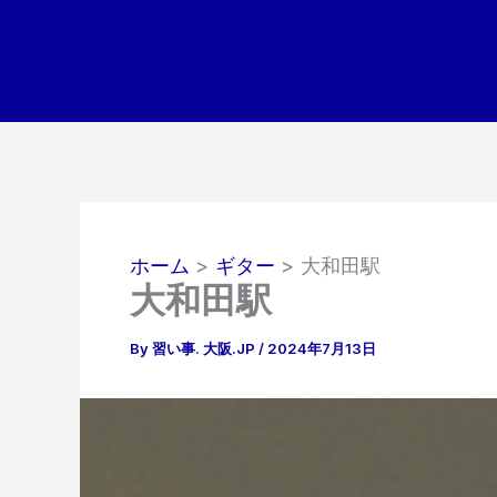
内
容
を
ス
キ
ッ
プ
ホーム
ギター
大和田駅
大和田駅
By
習い事. 大阪.JP
/
2024年7月13日