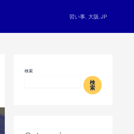
習い事. 大阪.JP
検索
検
索