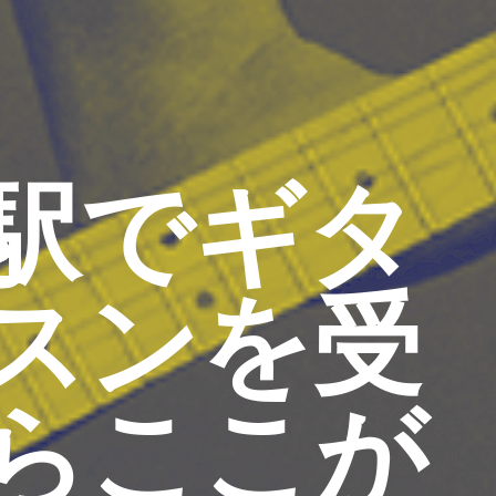
駅でギタ
スンを受
らここが