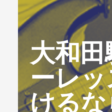
大和田
ーレッ
けるな